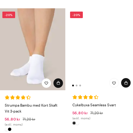
-20%
-20%
Cykelbyxa Seamless Svart
Strumpa Bambu med Kort Skaft
Vit 3-pack
56,80 kr
71,20 kr
(exkl. moms)
56,80 kr
71,20 kr
(exkl. moms)