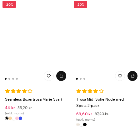
-20%
-20%
Seamless Boxertrosa Marie Svart
Trosa Midi Sofie Nude med
Spets 2-pack
44 kr
55,20 kr
(exkl. moms)
69,60 kr
87,20 kr
(exkl. moms)