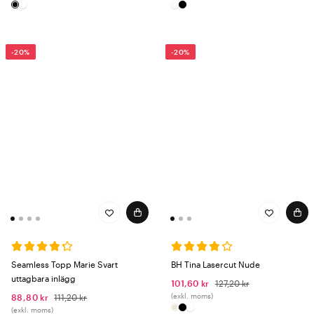
Seamless-modeller
– utan synliga sömmar och skavande kanter.
Beez erbjuder seamless-trosor för dam i flera färger.
-20%
-20%
Strumpor
I sortimentet hittar du strumpor för dam och herr i flera modeller
och material – korta och långa, i flerpack, diabetikerstrumpor och
strumpor med halkskydd.
Bambustrumpor
sitter mjukt mot foten och har god fukt- och
temperaturreglering – ett populärt val för personal som är på
fötterna hela dagen.
Diabetikerstrumpor
har ett icke-åtsittande elastik som inte stryper
cirkulationen – passar vid känsliga fötter eller nedsatt känsel.
Strumpor med halkskydd
på sulan passar för inomhusbruk utan
Seamless Topp Marie Svart
BH Tina Lasercut Nude
skor, till exempel i patientnära miljöer.
uttagbara inlägg
101,60 kr
127,20 kr
(exkl. moms)
88,80 kr
111,20 kr
(exkl. moms)