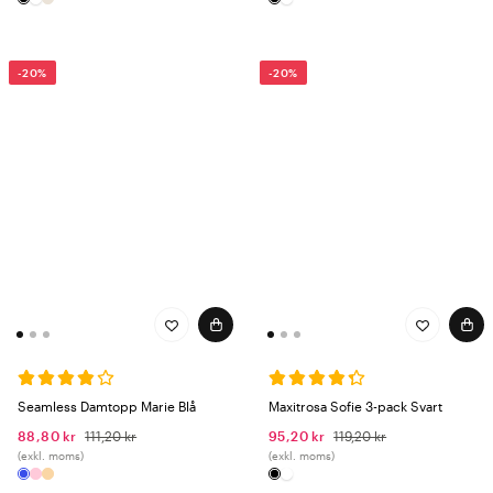
-20%
-20%
Seamless Damtopp Marie Blå
Maxitrosa Sofie 3-pack Svart
88,80 kr
111,20 kr
95,20 kr
119,20 kr
(exkl. moms)
(exkl. moms)