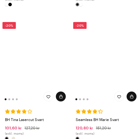
Vad är diabetikerstrumpor?
Diabetikerstrumpor har ett mjukare och
icke-åtsittande elastik i överkanten som inte stryper
blodcirkulationen. De är ofta tillverkade i material med god
fuktabsorption och är utan inre sömmar vid tårna för att undvika
-20%
-20%
irritation. Passar även personer utan diabetes som har känsliga fötter
eller nedsatt cirkulation.
Tål bambuunderkläder tvätt i höga temperaturer?
Bambu
rekommenderas generellt tvättas i 30–40°C för att bevara
materialets egenskaper. Kontrollera alltid etiketten på det specifika
plagget.
BH Tina Lasercut Svart
Seamless BH Marie Svart
101,60 kr
127,20 kr
120,80 kr
151,20 kr
(exkl. moms)
(exkl. moms)