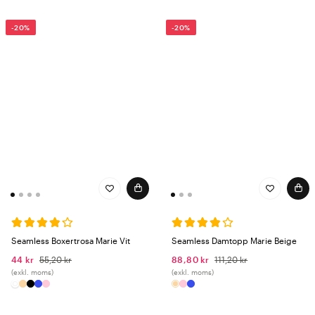
-20%
-20%
Seamless Boxertrosa Marie Vit
Seamless Damtopp Marie Beige
44 kr
55,20 kr
88,80 kr
111,20 kr
(exkl. moms)
(exkl. moms)