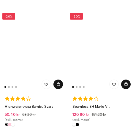
-20%
-20%
Highwaist-trosa Bambu Svart
Seamless BH Marie Vit
50,40 kr
63,20 kr
120,80 kr
151,20 kr
(exkl. moms)
(exkl. moms)