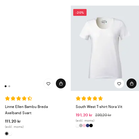
-20%
Linne Ellen Bambu Breda
South West T-shirt Nora Vit
Axelband Svart
191,20 kr
239,20 kr
(exkl. moms)
111,20 kr
(exkl. moms)