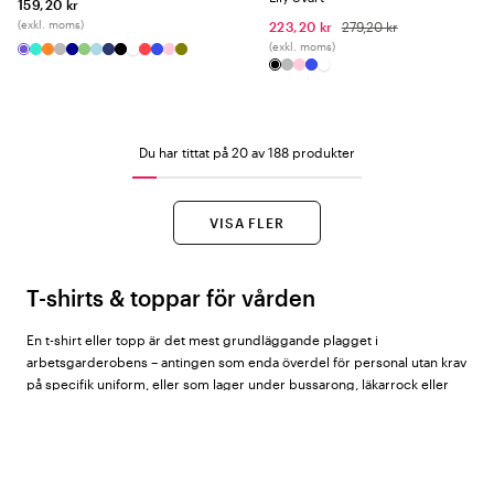
159,20 kr
(exkl. moms)
223,20 kr
279,20 kr
(exkl. moms)
Du har tittat på 20 av 188 produkter
VISA FLER
T-shirts & toppar för vården
En t-shirt eller topp är det mest grundläggande plagget i
arbetsgarderobens – antingen som enda överdel för personal utan krav
på specifik uniform, eller som lager under bussarong, läkarrock eller
sweatshirt. Rätt bastropp gör stor skillnad för komforten under ett långt
arbetspass.
Hos Vårdväskan hittar du t-shirts och toppar för dam, herr och unisex
från
PRO Wear by ID®
,
ID® Identity
,
South West
,
Geyser by ID®
,
Hejco
,