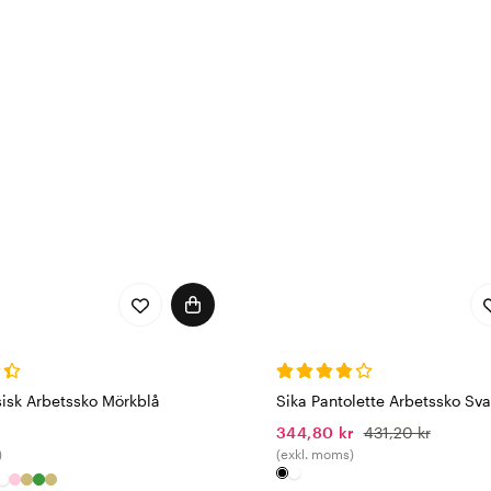
sisk Arbetssko Mörkblå
Sika Pantolette Arbetssko Sva
r
344,80 kr
431,20 kr
)
(exkl. moms)