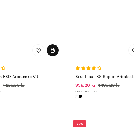
n ESD Arbetssko Vit
Sika Flex LBS Slip in Arbetssk
r
1 223,20 kr
959,20 kr
1 199,20 kr
)
(exkl. moms)
-20%