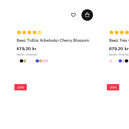
Beez Tidlös Arbetssko Cherry Blossom
Beez Très 
679,20 kr
679,20 kr
(exkl. moms)
(exkl. moms
-20%
-20%