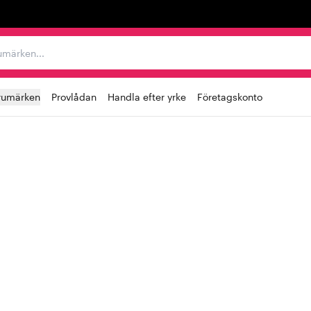
r varumärken...
rumärken
Provlådan
Handla efter yrke
Företagskonto