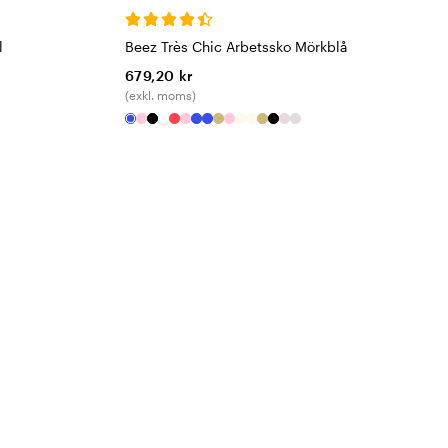
l
Beez Très Chic Arbetssko Mörkblå
679,20 kr
(exkl. moms)