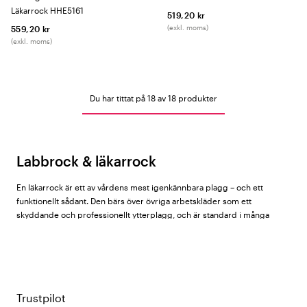
Läkarrock HHE5161
519,20 kr
(exkl. moms)
559,20 kr
(exkl. moms)
Du har tittat på 18 av 18 produkter
Labbrock & läkarrock
En läkarrock är ett av vårdens mest igenkännbara plagg – och ett
funktionellt sådant. Den bärs över övriga arbetskläder som ett
skyddande och professionellt ytterplagg, och är standard i många
kliniska miljöer.
Hos Vårdväskan hittar du läkarrockar för dam, herr och unisex från
Cherokee
,
Healing Hands
,
Nybo Workwear
,
Almedahls
och
Kentaur
.
Trustpilot
Läkarrockar för dam, herr och unisex