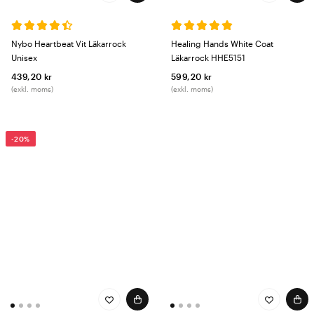
Nybo Heartbeat Vit Läkarrock
Healing Hands White Coat
Unisex
Läkarrock HHE5151
439,20 kr
599,20 kr
(exkl. moms)
(exkl. moms)
-20%