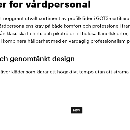
r for vårdpersonal
t noggrant utvalt sortiment av profilkläder i GOTS-certifier
årdpersonalens krav på både komfort och professionell fr
 klassiska t-shirts och pikétröjor till tidlösa flanellskjortor
vill kombinera hållbarhet med en vardaglig professionalism 
och genomtänkt design
äver kläder som klarar ett högaktivt tempo utan att strama 
 av GOTS-certifierad ekologisk bomull med inslag av elastan,
i passform under hela skiftet. Detaljer som förskjutna axe
ékvalitet gör att plaggen ser professionella ut och behåller 
ätttemperaturer som krävs i vårdmiljöer.
NEW
jor och flanellskjortor för alla behov