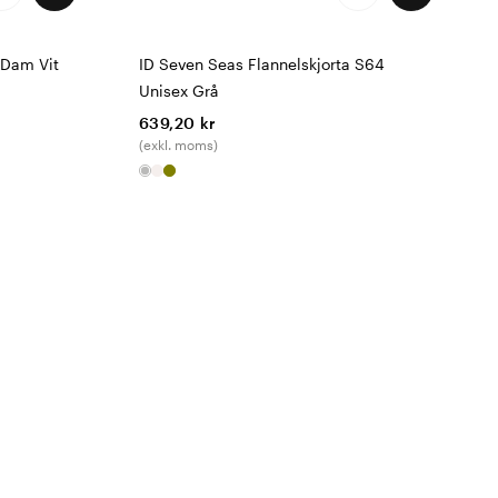
 Dam Vit
ID Seven Seas Flannelskjorta S64
Unisex Grå
639,20 kr
(exkl. moms)