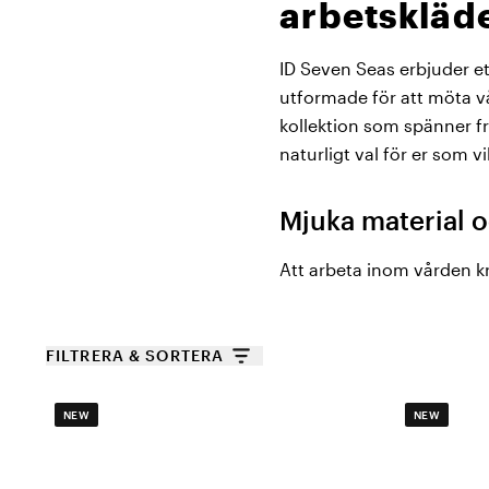
arbetskläde
ID Seven Seas erbjuder et
utformade för att möta v
kollektion som spänner från
naturligt val för er som 
Mjuka material 
Att arbeta inom vården kr
Seas plagg är tillverkade
andningsbar och rörelsefr
med ribb och exklusiv pik
FILTRERA & SORTERA
tvätt, även under höga tv
NEW
NEW
T-shirts, pikétrö