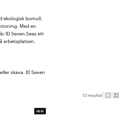
ad ekologisk bomull,
amtoning. Med en
, är ID Seven Seas ett
på arbetsplatsen.
eller skava. ID Seven
 vilket ger en mjuk,
lsömmar, runda halsar
form och färg tvätt efter
13 resultat
NEW