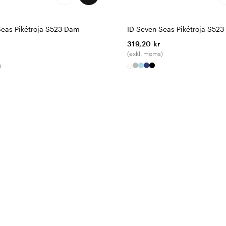
Seas Pikétröja S523 Dam
ID Seven Seas Pikétröja S523
319,20 kr
(exkl. moms)
)