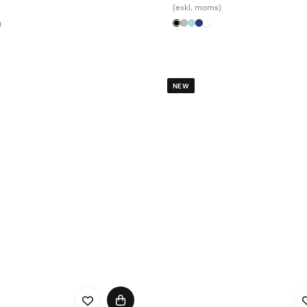
(exkl. moms)
)
NEW