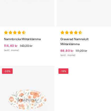
Namnbricka Militärklämma
Graverad Namnskylt
Militärklämma
114,40 kr
143,20 kr
(exkl. moms)
88,80 kr
111,20 kr
(exkl. moms)
-20%
-15%