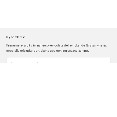
Nyhetsbrev
Prenumerera på vårt nyhetsbrev och ta del av rykande färska nyheter,
speciella erbjudanden, sköna tips och intressant läsning.
Ange din e-postadress
Om Oss
Support
Följ oss