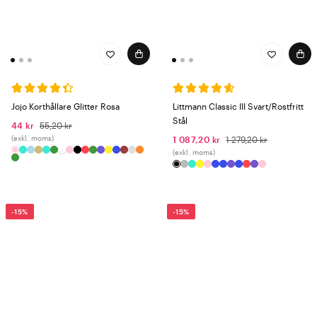
Jojo Korthållare Glitter Rosa
Littmann Classic III Svart/Rostfritt
Stål
44 kr
55,20 kr
(exkl. moms)
1 087,20 kr
1 279,20 kr
(exkl. moms)
-15%
-15%