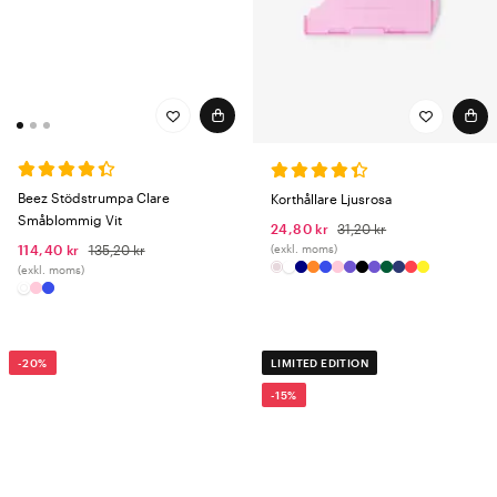
Beez Stödstrumpa Clare
Korthållare Ljusrosa
Småblommig Vit
24,80 kr
31,20 kr
(exkl. moms)
114,40 kr
135,20 kr
(exkl. moms)
-20%
LIMITED EDITION
-15%