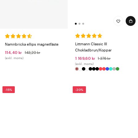
Littmann Classic III
Namnbricka ellips magnetfäste
Chokladbrun/Koppar
114,40 kr
143,20 kr
(exkl. moms)
1 169,60 kr
1 376 kr
(exkl. moms)
-15%
-20%