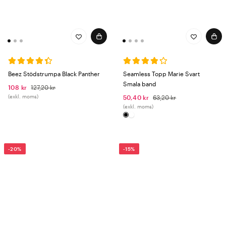
Beez Stödstrumpa Black Panther
Seamless Topp Marie Svart
Smala band
108 kr
127,20 kr
(exkl. moms)
50,40 kr
63,20 kr
(exkl. moms)
-20%
-15%