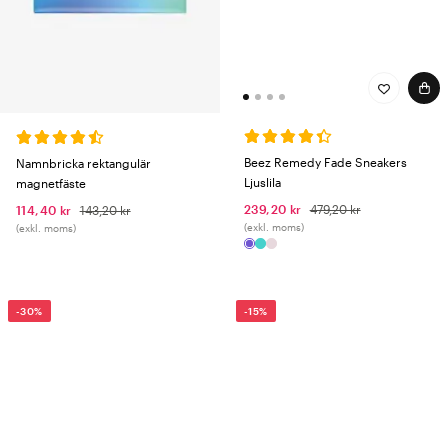
Beez Remedy Fade Sneakers
Namnbricka rektangulär
Ljuslila
magnetfäste
239,20 kr
479,20 kr
114,40 kr
143,20 kr
(exkl. moms)
(exkl. moms)
-30%
-15%