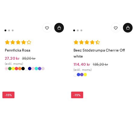
Pennficka Rosa
Beez Stödstrumpa Cherrie Off
white
27,20 kr
39,20 kr
(exkl. moms)
114,40 kr
135,20 kr
(exkl. moms)
-15%
-15%