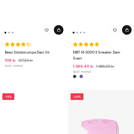
Beez Stödstrumpa Dani Vit
MBT M-3000 II Sneaker Dam
Svart
108 kr
127,20 kr
(exkl. moms)
1 586,40 kr
1 983,20 kr
(exkl. moms)
-15%
-20%