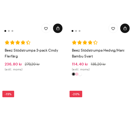
Beez Stödstrumpa 3-pack Cindy
Beez Stödstrumpa Hedvig/Hani
Flerfärg
Bambu Svart
236,80 kr
279,20 kr
114,40 kr
135,20 kr
(exkl. moms)
(exkl. moms)
-15%
-20%