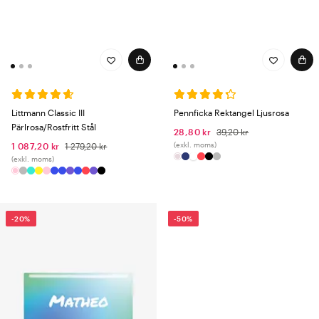
Littmann Classic III
Pennficka Rektangel Ljusrosa
Pärlrosa/Rostfritt Stål
28,80 kr
39,20 kr
(exkl. moms)
1 087,20 kr
1 279,20 kr
(exkl. moms)
-20%
-50%