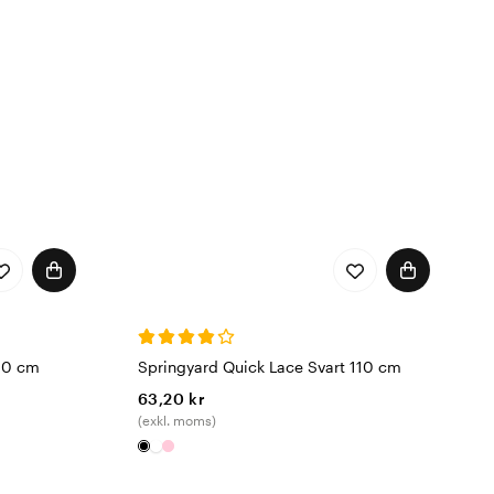
rt är våra sulor från
otillbehör från
110 cm
Springyard Quick Lace Svart 110 cm
63,20 kr
(exkl. moms)