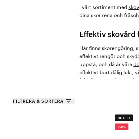
I vårt sortiment med
skov
dina skor rena och fräsch
Effektiv skovård
Här finns skorengöring, 
effektivt rengör och skyd
uppstå, och då är våra
do
effektivt bort dålig lukt,
från Springyard hittar du
hälkappan blir utsliten. 
FILTRERA & SORTERA
Sulor, broddar o
OUTLET
Från Springyard erbjuder
-50%
hemma och på jobbet. Med
för vårdgivare som arbeta