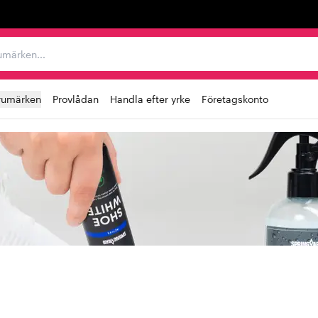
r varumärken...
rumärken
Provlådan
Handla efter yrke
Företagskonto