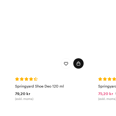
färger och sätta en perso
Springyard ett utmärkt val
Springyard hos Vårdväsk
Springyard Shoe Deo 120 ml
Springyard
79,20 kr
75,20 kr
(exkl. moms)
(exkl. moms