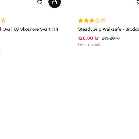
 Oval 7.0 Skosnöre Svart 114
SteadyGrip Walksafe - Brodd
128,80 kr
215,20 kr
(exkl. moms)
)