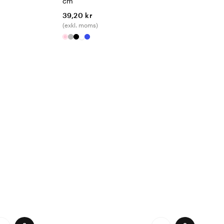
cm
39,20 kr
(exkl. moms)