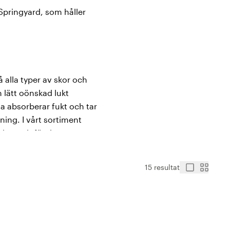
 Springyard, som håller
alla typer av skor och
 lätt oönskad lukt
a absorberar fukt och tar
ning. I vårt sortiment
skor och förebygger att
ingyard!
15 resultat
m är bra att ha både
 hala underlag - perfekt
nören i flera olika