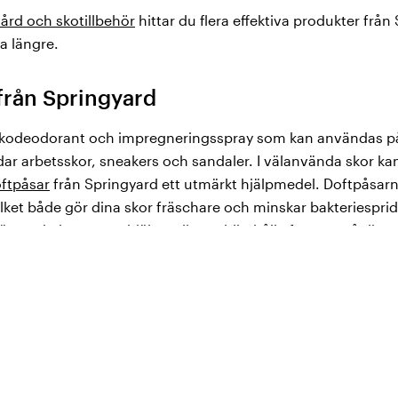
ård och skotillbehör
hittar du flera effektiva produkter från
a längre.
 från Springyard
skodeodorant och impregneringsspray som kan användas på 
dar arbetsskor, sneakers och sandaler. I välanvända skor kan
ftpåsar
från Springyard ett utmärkt hjälpmedel. Doftpåsarn
 vilket både gör dina skor fräschare och minskar bakteriesprid
 även skohorn som hjälper dig att bibehålla formen på dina 
Håll dina skor rena och fräscha med effektiv skovård från Spr
ch andra skotillbehör från Springyard
 vi även broddar,
skosnören, sulor och andra skotillbehör
so
 broddar från Springyard går du tryggt och säkert även på
r delar av dagen utomhus. Här kan du också välja bland skos