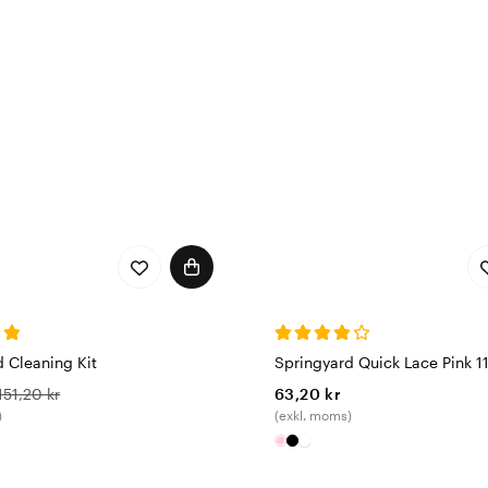
nlig prägel på både arbetsskor och sneakers. För extra komfo
, här finns flera olika modeller med olika funktioner. Köp sk
an!
 Cleaning Kit
Springyard Quick Lace Pink 
151,20 kr
63,20 kr
)
(exkl. moms)