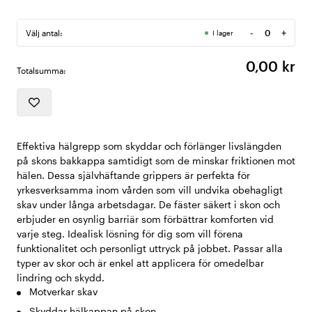
-
+
Välj antal:
I lager
Antal
0,00 kr
Totalsumma:
Effektiva hälgrepp som skyddar och förlänger livslängden
på skons bakkappa samtidigt som de minskar friktionen mot
hälen. Dessa självhäftande grippers är perfekta för
yrkesverksamma inom vården som vill undvika obehagligt
skav under långa arbetsdagar. De fäster säkert i skon och
erbjuder en osynlig barriär som förbättrar komforten vid
varje steg. Idealisk lösning för dig som vill förena
funktionalitet och personligt uttryck på jobbet. Passar alla
typer av skor och är enkel att applicera för omedelbar
lindring och skydd.
Motverkar skav
Skyddar hälkappan på skon