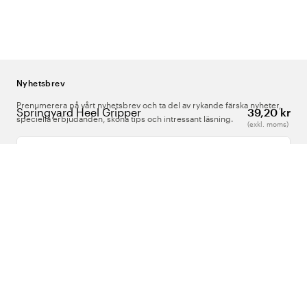
Nyhetsbrev
Prenumerera på vårt nyhetsbrev och ta del av rykande färska nyheter,
Springyard Heel Gripper
39,20 kr
speciella erbjudanden, sköna tips och intressant läsning.
(exkl. moms)
Ange din e-postadress
Om Oss
Support
Följ oss
Sverige