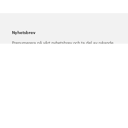
Nyhetsbrev
Prenumerera på vårt nyhetsbrev och ta del av rykande
färska nyheter, speciella erbjudanden, sköna tips och
intressant läsning.
Ange din e-postadress