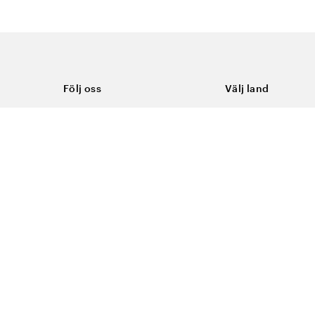
Följ oss
Välj land
Facebook
Sverige
Instagram
Youtube
LinkedIn
TikTok