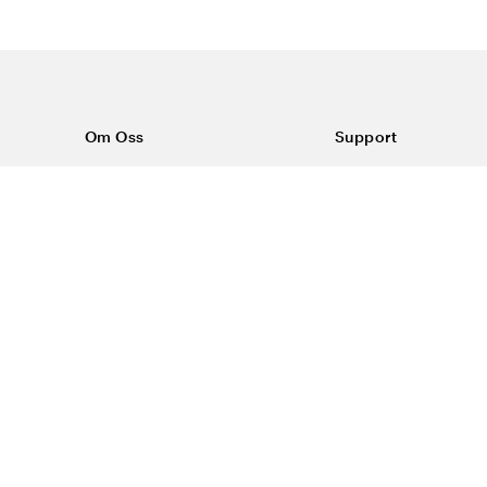
Om Oss
Support
Om Vårdväskan
Kontakta oss
Vår historia
Vanliga frågor
Sponsring
Köpvillkor
Rabattkoder & erbjudanden
Frakt & returer
Reklamation
Dataskyddspolicy
Trygg E-handel