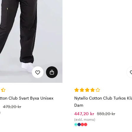
et som tål kontinuerlig tvätt i höga temperaturer. Många av v
fierade enligt OEKO-TEX, vilket innebär att inga skadliga ä
du är ute efter byxor, bussarong, klänning eller annat vår
n Nytello.
tton Club Svart Byxa Unisex
Nytello Cotton Club Turkos K
Dam
r
479,20 kr
)
447,20 kr
559,20 kr
(exkl. moms)