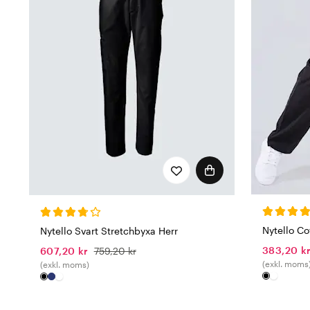
du får plagg i hög kvalit
Nytello är dessutom certi
produktionen. Oavsett om 
söker i vårt sortiment frå
Nytello Co
Nytello Svart Stretchbyxa Herr
383,20 k
607,20 kr
759,20 kr
(exkl. moms
(exkl. moms)