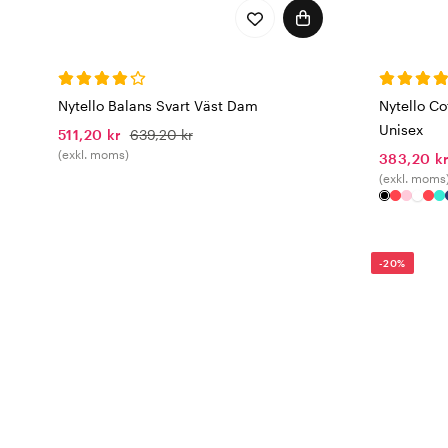
Nytello Balans Svart Väst Dam
Nytello Co
Unisex
511,20 kr
639,20 kr
(exkl. moms)
383,20 k
(exkl. moms
-20%