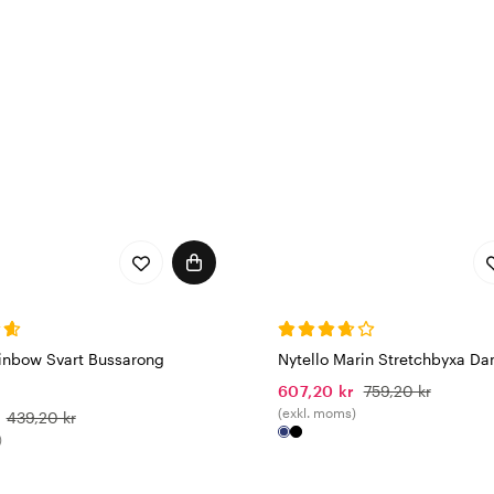
ainbow Svart Bussarong
Nytello Marin Stretchbyxa D
607,20 kr
759,20 kr
(exkl. moms)
439,20 kr
)