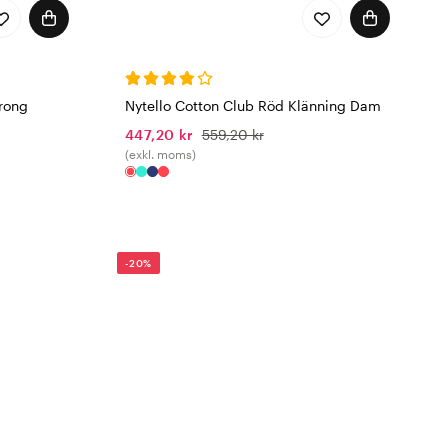
arong
Nytello Cotton Club Röd Klänning Dam
447,20 kr
559,20 kr
(exkl. moms)
-20%