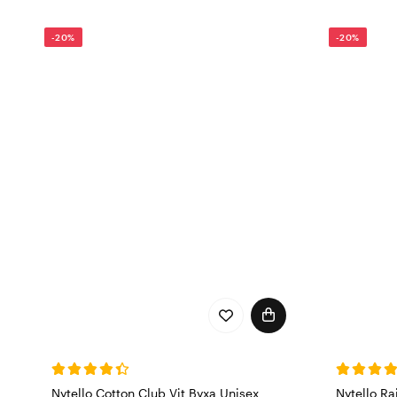
-20%
-20%
Nytello Cotton Club Vit Byxa Unisex
Nytello R