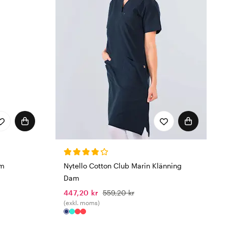
Nytello Cotton Club Marin Klänning
am
Dam
447,20 kr
559,20 kr
(exkl. moms)