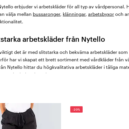
Nytello erbjuder vi arbetskläder för all typ av vårdpersonal. 
an välja mellan
bussaronger
,
klänningar
,
arbetsbyxor
och a
tionalitet.
starka arbetskläder från Nytello
 viktigt det är med slitstarka och bekväma arbetskläder so
ör har vi skapat ett brett sortiment med vårdkläder från
från Nytello hittar du högkvalitativa arbetskläder i tåliga ma
ämt under hela arbetsdagen.
Nytello hos Vårdväskan
rfarenhet av att utveckla och producera
arbetskläder
för vård
-20%
tt i fokus och därför erbjuder Nytello vårdkläder med bek
detaljer. I vårt sortiment från Nytello hittar du bussarong,
alla vårdgivare. Välj mellan kläder i dam-, herr- och unisexm