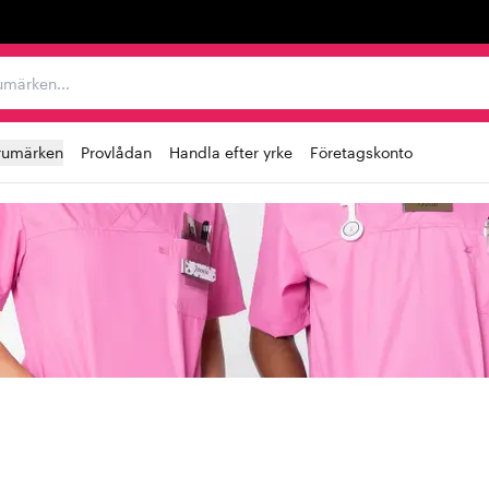
r varumärken...
rumärken
Provlådan
Handla efter yrke
Företagskonto