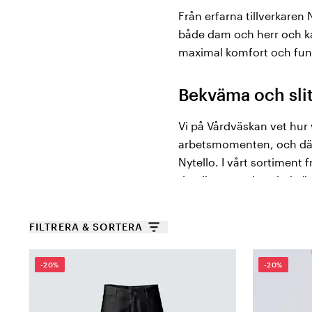
Från erfarna tillverkaren 
både dam och herr och k
maximal komfort och funk
Bekväma och slit
Vi på Vårdväskan vet hur
arbetsmomenten, och därf
Nytello. I vårt sortiment 
detaljer som sitter bekv
Vårdkläder från 
FILTRERA & SORTERA
Nytello har över 75 års e
-20%
-20%
kundens bekvämlighet stå
material och funktionella 
typer av arbetskläder för 