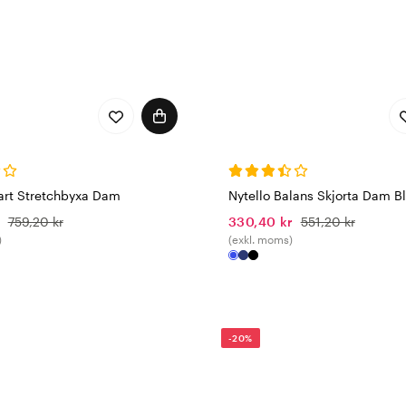
vart Stretchbyxa Dam
Nytello Balans Skjorta Dam B
r
759,20 kr
330,40 kr
551,20 kr
)
(exkl. moms)
-20%