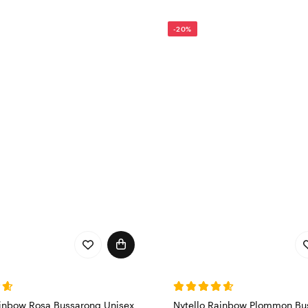
-20%
ainbow Rosa Bussarong Unisex
Nytello Rainbow Plommon Bu