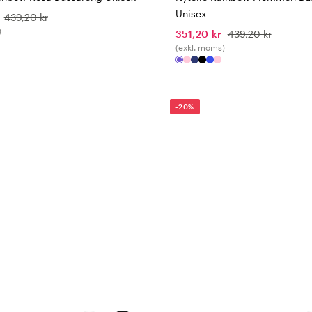
Unisex
439,20 kr
)
351,20 kr
439,20 kr
(exkl. moms)
-20%