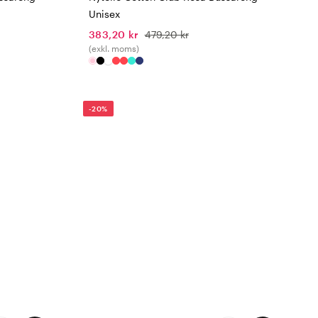
Unisex
383,20 kr
479,20 kr
(exkl. moms)
-20%