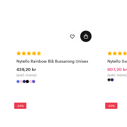
Nytello Rainbow Blå Bussarong Unisex
Nytello S
439,20 kr
607,20 k
(exkl. moms)
(exkl. moms
-20%
-20%