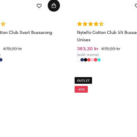
tton Club Svart Bussarong
Nytello Cotton Club Vit Buss
Unisex
r
479,20 kr
383,20 kr
479,20 kr
)
(exkl. moms)
OUTLET
-40%