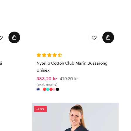
lå
Nytello Cotton Club Marin Bussarong
Unisex
383,20 kr
479,20 kr
(exkl. moms)
-20%