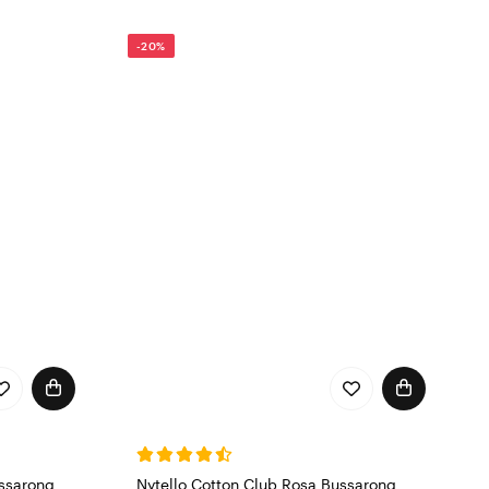
-20%
ssarong
Nytello Cotton Club Rosa Bussarong