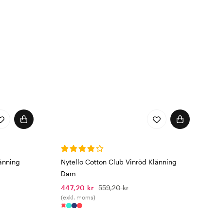
åra arbetskläder från
mnen används i
dplagg hittar du det du
länning
Nytello Cotton Club Vinröd Klänning
Dam
447,20 kr
559,20 kr
(exkl. moms)