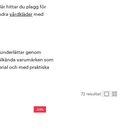
Här hittar du plagg för
ndra
vårdkläder
med
m underlättar genom
 välkända varumärken som
terial och med praktiska
72 resultat
personal. Här har alltid
-20%
väm passform, sköna
 klänning, byxor och andra
odell och var säker på att