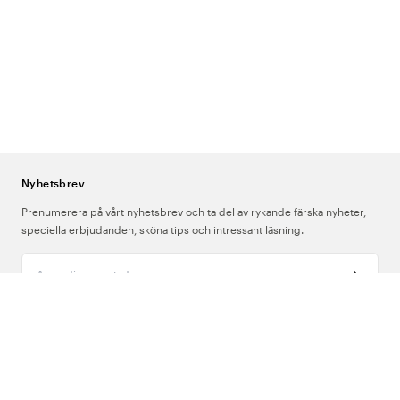
Nyhetsbrev
Prenumerera på vårt nyhetsbrev och ta del av rykande färska nyheter,
speciella erbjudanden, sköna tips och intressant läsning.
Ange din e-postadress
Om Oss
Support