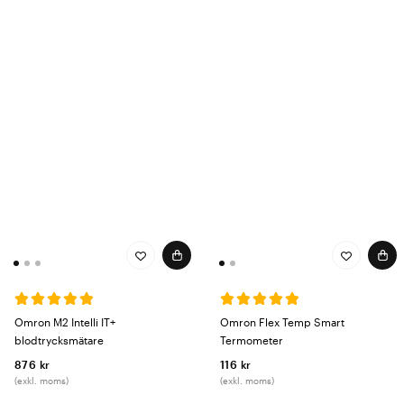
Omron M2 Intelli IT+
Omron Flex Temp Smart
blodtrycksmätare
Termometer
876 kr
116 kr
(exkl. moms)
(exkl. moms)