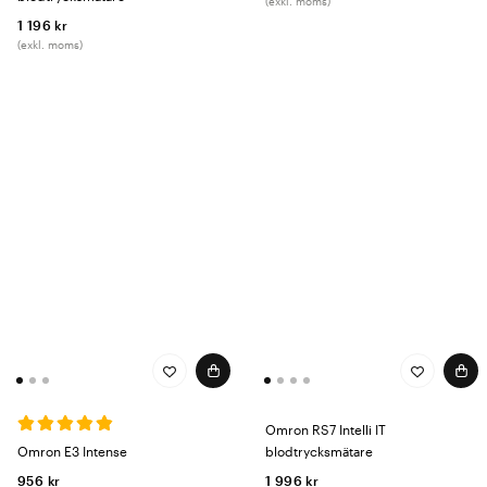
(exkl. moms)
1 196 kr
(exkl. moms)
Omron RS7 Intelli IT
Omron E3 Intense
blodtrycksmätare
956 kr
1 996 kr