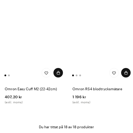
Omron Easy Cuff M2 (22-42cm)
Omron RS4 blodtrycksmätare
407,20 kr
1 196 kr
(exkl. moms)
(exkl. moms)
Du har tittat på 18 av 18 produkter