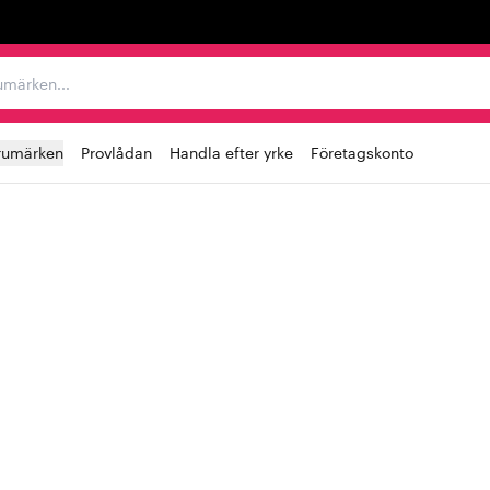
r varumärken...
rumärken
Provlådan
Handla efter yrke
Företagskonto