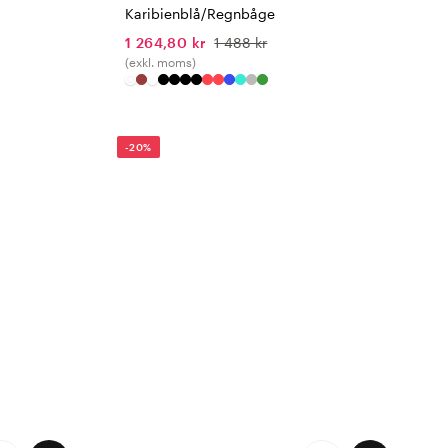
Karibienblå/Regnbåge
1 264,80 kr
1 488 kr
(exkl. moms)
-20%