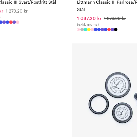
assic III Svart/Rostfritt Stål
Littmann Classic III Pärlrosa/R
Stål
kr
1 279,20 kr
)
1 087,20 kr
1 279,20 kr
(exkl. moms)