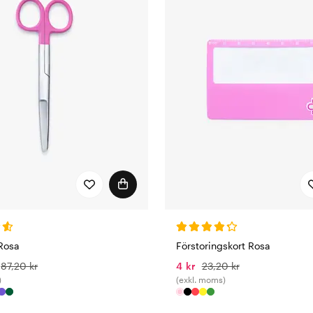
 Rosa
Förstoringskort Rosa
87,20 kr
4 kr
23,20 kr
)
(exkl. moms)