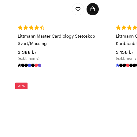
Littmann Master Cardiology Stetoskop
Littmann 
Svart/Mässing
Karibien
3 388 kr
3 156 kr
(exkl. moms)
(exkl. moms
-15%