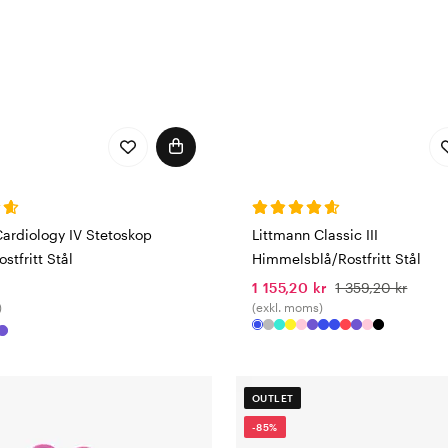
Cardiology IV Stetoskop
Littmann Classic III
stfritt Stål
Himmelsblå/Rostfritt Stål
1 155,20 kr
1 359,20 kr
)
(exkl. moms)
OUTLET
-85%