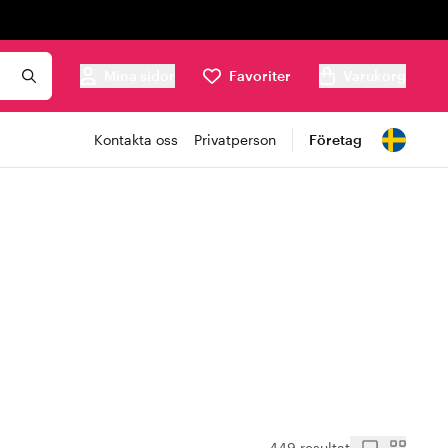
Mina sidor
Favoriter
Varukorg
Kontakta oss
Privatperson
Företag
449 resultat