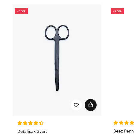
-30%
-20%
Beez Penn
Detaljsax Svart