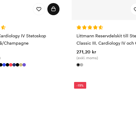
Cardiology IV Stetoskop
Littmann Reservdelskit till St
blå/Champagne
Classic III, Cardiology IV och
271,20 kr
)
(exkl. moms)
-15%