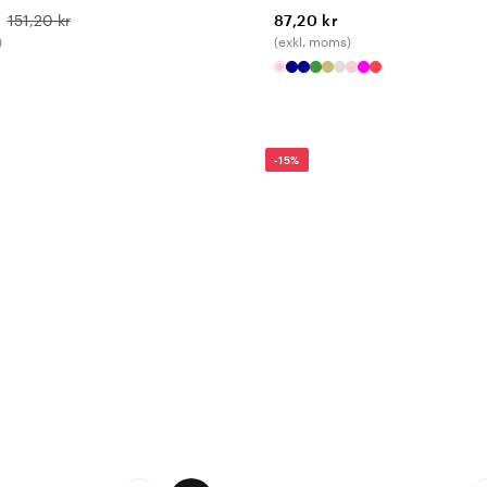
151,20 kr
87,20 kr
)
(exkl. moms)
-15%