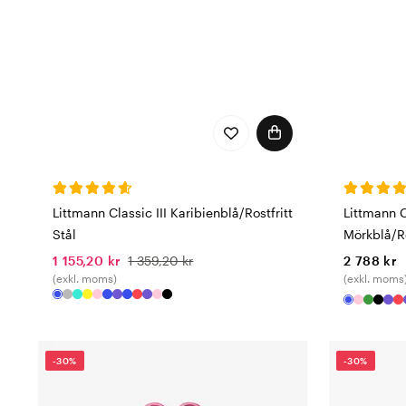
Littmann Classic III Karibienblå/Rostfritt
Littmann 
Stål
Mörkblå/Ro
1 155,20 kr
1 359,20 kr
2 788 kr
(exkl. moms)
(exkl. moms
-30%
-30%