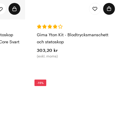
Gima Yton Kit - Blodtrycksmanschett
etoskop
och stetoskop
 Core Svart
303,20 kr
(exkl. moms)
-15%