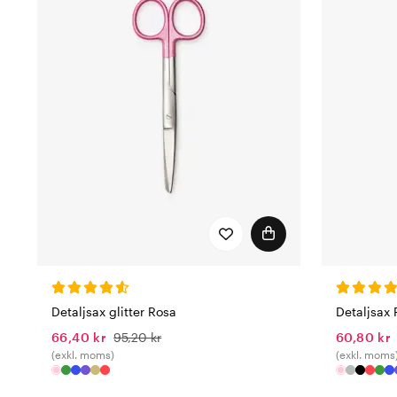
Detaljsax glitter Rosa
Detaljsax
66,40 kr
95,20 kr
60,80 kr
(exkl. moms)
(exkl. moms