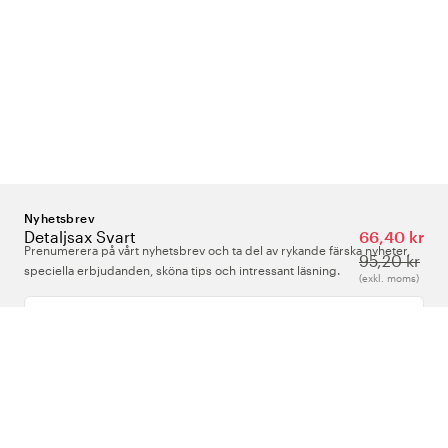
Nyhetsbrev
Detaljsax Svart
66,40 kr
Prenumerera på vårt nyhetsbrev och ta del av rykande färska nyheter,
95,20 kr
speciella erbjudanden, sköna tips och intressant läsning.
(exkl. moms)
Ange din e-postadress
Om Oss
Support