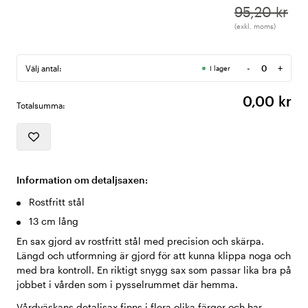
95,20 kr
(exkl. moms)
-
+
Välj antal:
I lager
Antal
0,00 kr
Totalsumma:
Information om detaljsaxen:
Rostfritt stål
13 cm lång
En sax gjord av rostfritt stål med precision och skärpa.
Längd och utformning är gjord för att kunna klippa noga och
med bra kontroll. En riktigt snygg sax som passar lika bra på
jobbet i vården som i pysselrummet där hemma.
Vårdväskans detaljsax finns i flera olika färger och har