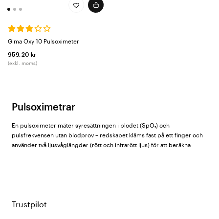
Gima Oxy 10 Pulsoximeter
959,20 kr
(exkl. moms)
Pulsoximetrar
En pulsoximeter mäter syresättningen i blodet (SpO₂) och
pulsfrekvensen utan blodprov – redskapet kläms fast på ett finger och
använder två ljusvåglängder (rött och infrarött ljus) för att beräkna
andelen syresatt hemoglobin i artärblodet. Normalt SpO₂-värde för en
frisk vuxen är 95–100%. Värden under 90% kräver vanligtvis medicinsk
bedömning.
Hos Vårdväskan hittar du pulsoximetrar från
GIMA
och
ADC
.
Trustpilot