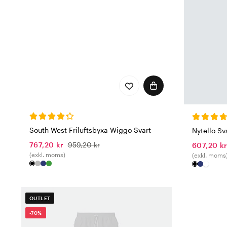
South West Friluftsbyxa Wiggo Svart
Nytello Sv
767,20 kr
959,20 kr
607,20 k
(exkl. moms)
(exkl. moms
OUTLET
-70%