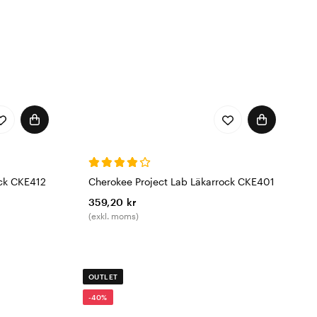
ock CKE412
Cherokee Project Lab Läkarrock CKE401
359,20 kr
(exkl. moms)
OUTLET
-40%