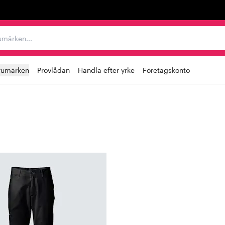
r varumärken...
rumärken
Provlådan
Handla efter yrke
Företagskonto