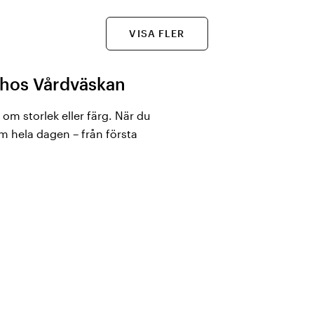
VISA FLER
t hos Vårdväskan
 om storlek eller färg. När du
m hela dagen – från första
 De ska klara rörelse, hålla
g både bekväm och
ade för just det. Vi erbjuder
ngsfunktion till klassiska
injer och din personliga stil.
örelsefrihet i varje pass.