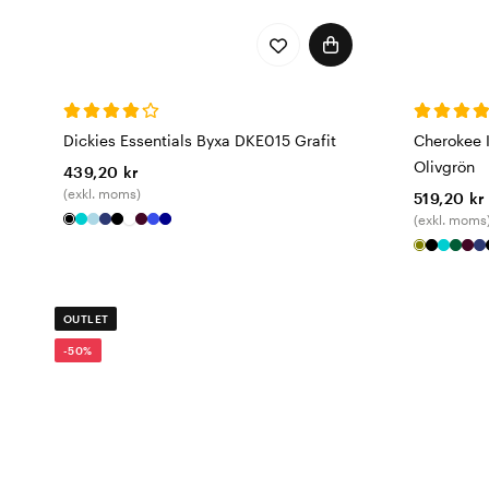
Dickies Essentials Byxa DKE015 Grafit
Cherokee 
Olivgrön
439,20 kr
(exkl. moms)
519,20 kr
(exkl. moms
OUTLET
-50%