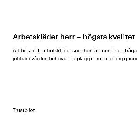
Arbetskläder herr – högsta kvalite
Att hitta rätt arbetskläder som herr är mer än en fråga
jobbar i vården behöver du plagg som följer dig geno
steget på morgonpasset till sista journalen på kvällen.
formen efter många tvättar och hjälpa dig känna di
professionell i din roll.
Hos Vårdväskan hittar du arbetskläder herr som är skap
allt från stretchiga arbetsbyxor och tunikor med andni
Trustpilot
vårdplagg i färger som passar både arbetsplatsens riktl
Plagg som är utvalda för att ge dig stöd, komfort och r