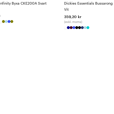
Infinity Byxa CKE200A Svart
Dickies Essentials Bussaron
Vit
)
359,20 kr
(exkl. moms)