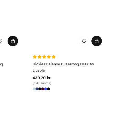
ng
Dickies Balance Bussarong DKE845
Ljusblå
439,20 kr
(exkl. moms)