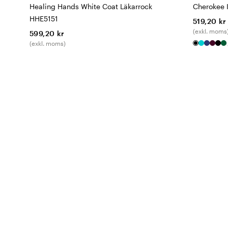
Healing Hands White Coat Läkarrock
Cherokee 
HHE5151
519,20 kr
(exkl. moms
599,20 kr
(exkl. moms)