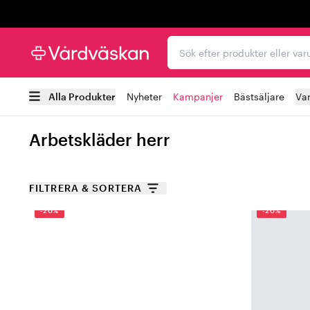
Trustpilot
Sök efter produkter elle
Alla Produkter
Nyheter
Kampanjer
Bästsäljare
Va
Arbetskläder herr
FILTRERA & SORTERA
-20%
-20%