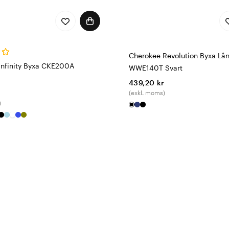
Cherokee Revolution Byxa Lå
Infinity Byxa CKE200A
WWE140T Svart
439,20 kr
(exkl. moms)
)