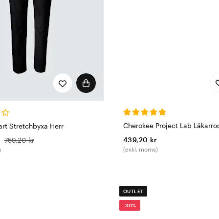
Cherokee Project Lab Läkarr
art Stretchbyxa Herr
439,20 kr
r
759,20 kr
(exkl. moms)
)
OUTLET
-30%