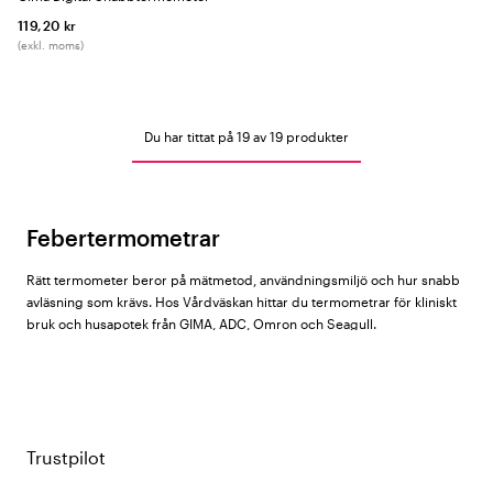
119,20 kr
(exkl. moms)
Du har tittat på 19 av 19 produkter
Febertermometrar
Rätt termometer beror på mätmetod, användningsmiljö och hur snabb
avläsning som krävs. Hos Vårdväskan hittar du termometrar för kliniskt
bruk och husapotek från
GIMA
,
ADC
,
Omron
och Seagull.
Termometertyper i sortimentet
Trustpilot
Digitaltermometer
– placeras oralt (under tungan) eller axillärt
(armhålan). Enkel och prisvärd grundmodell för hemmabruk och