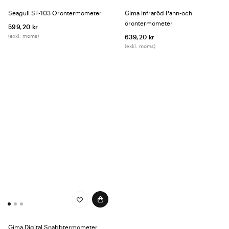
Seagull ST-103 Örontermometer
Gima Infraröd Pann-och
örontermometer
599,20 kr
(exkl. moms)
639,20 kr
(exkl. moms)
Gima Digital Snabbtermometer