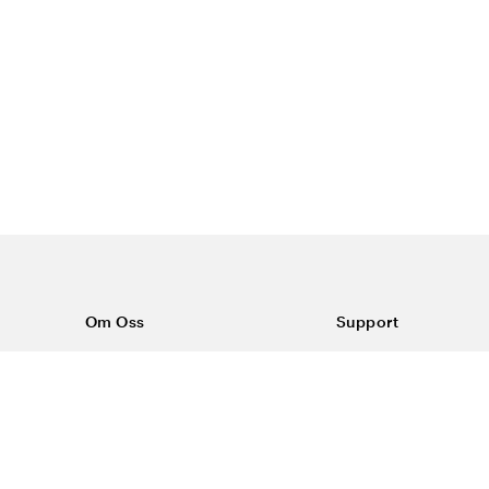
Om Oss
Support
Om Vårdväskan
Kontakta oss
Vår historia
Vanliga frågor
Sponsring
Köpvillkor
Rabattkoder & erbjudanden
Frakt & returer