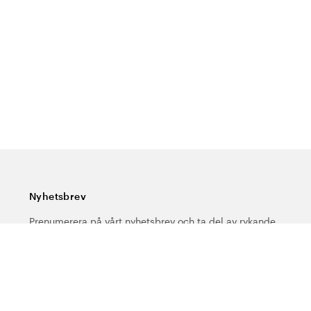
Nyhetsbrev
Prenumerera på vårt nyhetsbrev och ta del av rykande
färska nyheter, speciella erbjudanden, sköna tips och
intressant läsning.
Ange din e-postadress