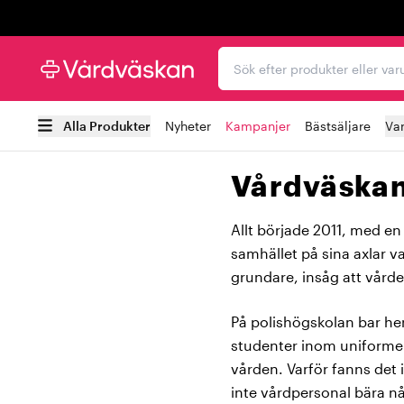
Trustpilot
Sök efter produkter elle
Alla Produkter
Nyheter
Kampanjer
Bästsäljare
Va
Vårdväskan 
Allt började 2011, med en 
samhället på sina axlar v
grundare, insåg att vård
På polishögskolan bar h
studenter inom uniforme
vården. Varför fanns det
inte vårdpersonal bära n