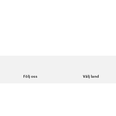
Följ oss
Välj land
Facebook
Sverige
Instagram
Youtube
LinkedIn