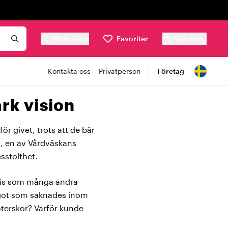
Mina sidor
Favoriter
Varukorg
Kontakta oss
Privatperson
Företag
ark vision
ör givet, trots att de bär
i, en av Vårdväskans
sstolthet.
ecis som många andra
ågot som saknades inom
terskor? Varför kunde