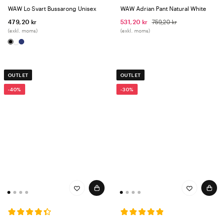
WAW Lo Svart Bussarong Unisex
WAW Adrian Pant Natural White
479,20 kr
531,20 kr
759,20 kr
(exkl. moms)
(exkl. moms)
OUTLET
OUTLET
-40%
-30%