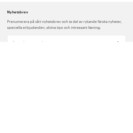
Nyhetsbrev
Prenumerera på vårt nyhetsbrev och ta del av rykande färska nyheter,
speciella erbjudanden, sköna tips och intressant läsning.
Ange din e-postadress
Om Oss
Support
Följ oss
Sverige