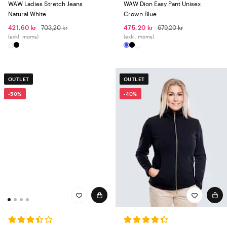
WAW Ladies Stretch Jeans
WAW Dion Easy Pant Unisex
Natural White
Crown Blue
421,60 kr
703,20 kr
475,20 kr
679,20 kr
(exkl. moms)
(exkl. moms)
OUTLET
OUTLET
-50%
-40%