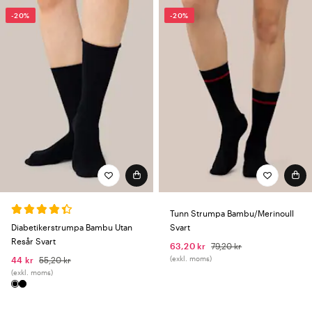
-20%
-20%
Tunn Strumpa Bambu/Merinoull
Diabetikerstrumpa Bambu Utan
Svart
Resår Svart
63,20 kr
79,20 kr
(exkl. moms)
44 kr
55,20 kr
(exkl. moms)