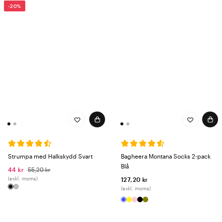
-20%
Strumpa med Halkskydd Svart
Bagheera Montana Socks 2-pack
Blå
44 kr
55,20 kr
(exkl. moms)
127,20 kr
(exkl. moms)