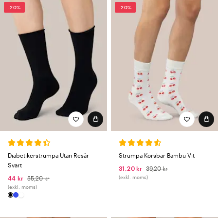
-20%
-20%
Diabetikerstrumpa Utan Resår
Strumpa Körsbär Bambu Vit
Svart
31,20 kr
39,20 kr
(exkl. moms)
44 kr
55,20 kr
(exkl. moms)