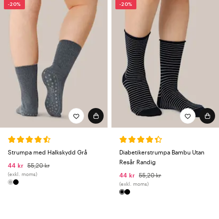
-20%
-20%
Strumpa med Halkskydd Grå
Diabetikerstrumpa Bambu Utan
Resår Randig
44 kr
55,20 kr
(exkl. moms)
44 kr
55,20 kr
(exkl. moms)