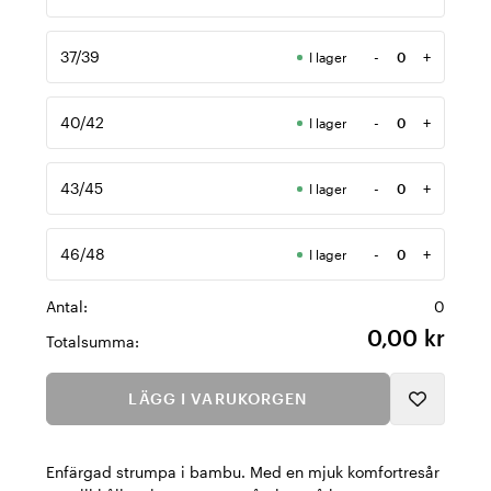
Antal
37/39
-
+
I lager
Antal
40/42
-
+
I lager
Antal
43/45
-
+
I lager
Antal
46/48
-
+
I lager
Antal
Antal:
0
0,00 kr
Totalsumma:
LÄGG I VARUKORGEN
Enfärgad strumpa i bambu. Med en mjuk komfortresår