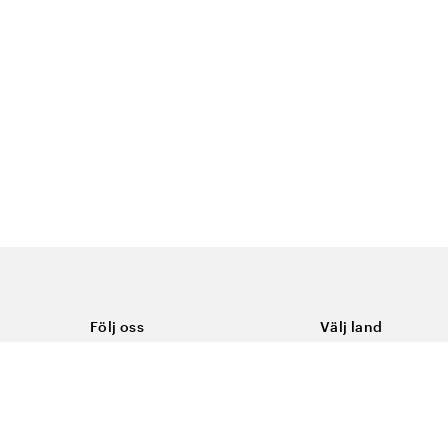
Följ oss
Välj land
Facebook
Sverige
Instagram
Youtube