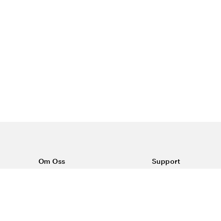
Om Oss
Support
Om Vårdväskan
Kontakta oss
Vår historia
Vanliga frågor
Sponsring
Köpvillkor