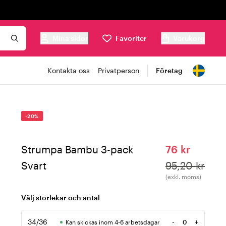
Mina sidor
Favoriter
Varukorg
Kontakta oss
Privatperson
Företag
-20%
Strumpa Bambu 3-pack
76 kr
Svart
95,20 kr
(exkl. moms)
Välj storlekar och antal
34/36
-
+
Kan skickas inom 4-6 arbetsdagar