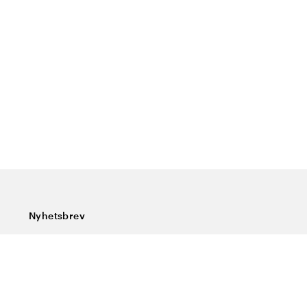
Nyhetsbrev
Prenumerera på vårt nyhetsbrev och ta del av rykande
färska nyheter, speciella erbjudanden, sköna tips och
intressant läsning.
Ange din e-postadress