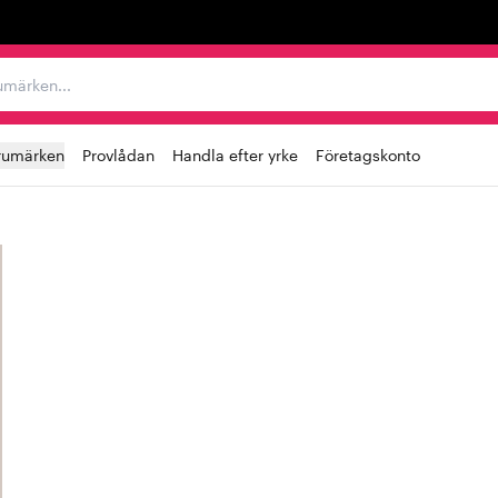
r varumärken...
rumärken
Provlådan
Handla efter yrke
Företagskonto