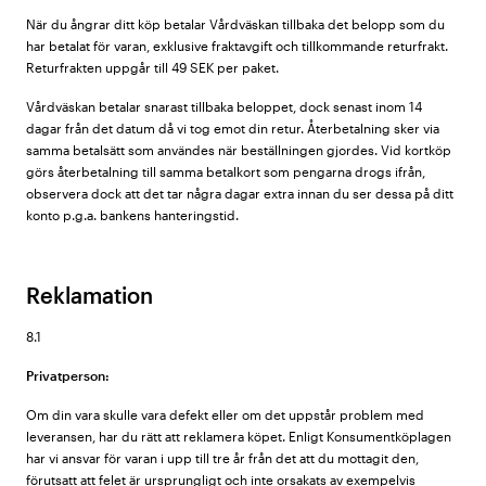
När du ångrar ditt köp betalar Vårdväskan tillbaka det belopp som du
har betalat för varan, exklusive fraktavgift och tillkommande returfrakt.
Returfrakten uppgår till 49 SEK per paket.
Vårdväskan betalar snarast tillbaka beloppet, dock senast inom 14
dagar från det datum då vi tog emot din retur. Återbetalning sker via
samma betalsätt som användes när beställningen gjordes. Vid kortköp
görs återbetalning till samma betalkort som pengarna drogs ifrån,
observera dock att det tar några dagar extra innan du ser dessa på ditt
konto p.g.a. bankens hanteringstid.
Reklamation
8.1
Privatperson:
Om din vara skulle vara defekt eller om det uppstår problem med
leveransen, har du rätt att reklamera köpet. Enligt Konsumentköplagen
har vi ansvar för varan i upp till tre år från det att du mottagit den,
förutsatt att felet är ursprungligt och inte orsakats av exempelvis