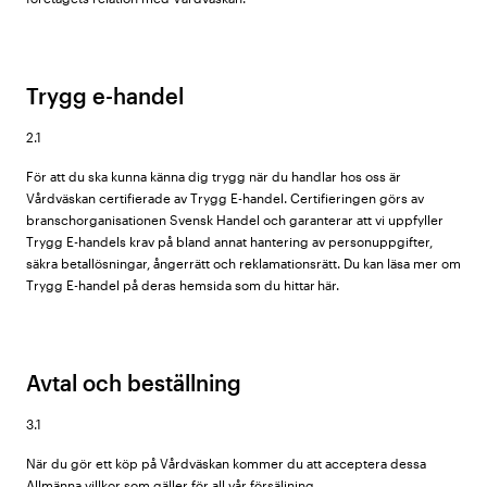
Trygg e-handel
2.1
För att du ska kunna känna dig trygg när du handlar hos oss är
Vårdväskan certifierade av Trygg E-handel. Certifieringen görs av
branschorganisationen Svensk Handel och garanterar att vi uppfyller
Trygg E-handels krav på bland annat hantering av personuppgifter,
säkra betallösningar, ångerrätt och reklamationsrätt. Du kan läsa mer om
Trygg E-handel på deras hemsida som du hittar här.
Avtal och beställning
3.1
När du gör ett köp på Vårdväskan kommer du att acceptera dessa
Allmänna villkor som gäller för all vår försäljning.