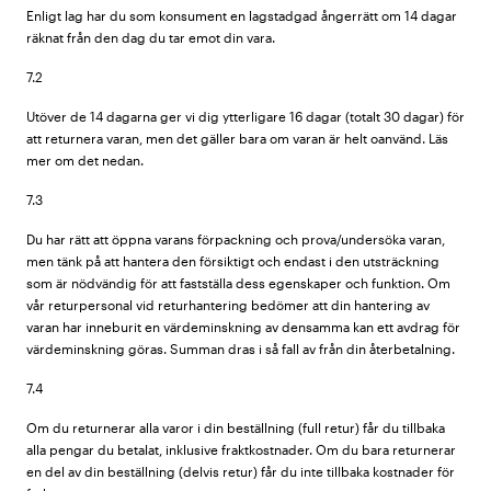
Enligt lag har du som konsument en lagstadgad ångerrätt om 14 dagar
räknat från den dag du tar emot din vara.
7.2
Utöver de 14 dagarna ger vi dig ytterligare 16 dagar (totalt 30 dagar) för
att returnera varan, men det gäller bara om varan är helt oanvänd. Läs
mer om det nedan.
7.3
Du har rätt att öppna varans förpackning och prova/undersöka varan,
men tänk på att hantera den försiktigt och endast i den utsträckning
som är nödvändig för att fastställa dess egenskaper och funktion. Om
vår returpersonal vid returhantering bedömer att din hantering av
varan har inneburit en värdeminskning av densamma kan ett avdrag för
värdeminskning göras. Summan dras i så fall av från din återbetalning.
7.4
Om du returnerar alla varor i din beställning (full retur) får du tillbaka
alla pengar du betalat, inklusive fraktkostnader. Om du bara returnerar
en del av din beställning (delvis retur) får du inte tillbaka kostnader för