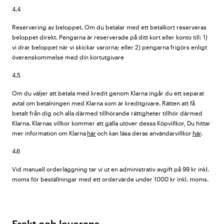
4.4
Reservering av beloppet. Om du betalar med ett betalkort reserveras
beloppet direkt. Pengarna är reserverade på ditt kort eller konto till: 1)
vi drar beloppet när vi skickar varorna; eller 2) pengarna frigörs enligt
överenskommelse med din kortutgivare
4.5
Om du väljer att betala med kredit genom Klarna ingår du ett separat
avtal om betalningen med Klarna som är kreditgivare. Rätten att få
betalt från dig och alla därmed tillhörande rättigheter tillhör därmed
Klarna. Klarnas villkor kommer att gälla utöver dessa Köpvillkor, Du hittar
mer information om Klarna
här
och kan läsa deras användarvillkor
här
.
4.6
Vid manuell orderläggning tar vi ut en administrativ avgift på 99 kr inkl.
moms för beställningar med ett ordervärde under 1000 kr inkl. moms.