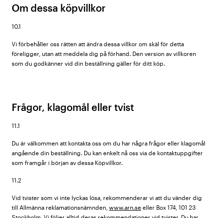
Om dessa köpvillkor
10.1
Vi förbehåller oss rätten att ändra dessa villkor om skäl för detta
föreligger, utan att meddela dig på förhand. Den version av villkoren
som du godkänner vid din beställning gäller för ditt köp.
Frågor, klagomål eller tvist
11.1
Du är välkommen att kontakta oss om du har några frågor eller klagomål
angående din beställning. Du kan enkelt nå oss via de kontaktuppgifter
som framgår i början av dessa Köpvillkor.
11.2
Vid tvister som vi inte lyckas lösa, rekommenderar vi att du vänder dig
till Allmänna reklamationsnämnden,
www.arn.se
eller Box 174, 101 23
Stockholm. Vi följer alltid deras rekommendationer vid tvister. Du har