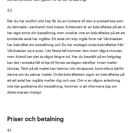
3.2
När du har slutfört ditt köp får du en kvittens till den e-postadress som
du lämnade i samband med köpet. Kvittensen är en bekräftelse på att vi
har tagit emot din beställning men innebär inte en bekräftelse på att ett
bindande avtal har ingåtts. Ett avtal om köp ingås först när Vårdväskan
har bekräftat din beställning och Du har mottagit orderbekräftelse från
Vårdväskan via e-post. I de flesta fall kommer den inom några minuter,
men ibland kan det ta något längre tid. Har du beställt på en helgdag
kan det i enstaka fall dröja till första vardagen därefter innan mailet
skickas. Tänk på att mailet kan hamna i din skräppost, kontrollera därför
denna om du saknar mailet. Orderbekräftelsen utgör en bekräftelse på
att ett avtal har ingåtts mellan dig och oss. Om vi av någon anledning
inte kan godkänna din beställning, kommer vi att informera dig om
detta snarast möjligt.
Priser och betalning
4.1