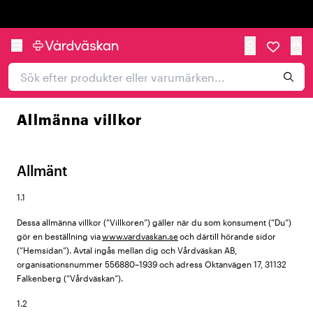
Trustpilot
Allmänna villkor
Allmänt
1.1
Dessa allmänna villkor (”Villkoren”) gäller när du som konsument (”Du”)
gör en beställning via
www.vardvaskan.se
och därtill hörande sidor
(”Hemsidan”). Avtal ingås mellan dig och Vårdväskan AB,
organisationsnummer 556880–1939 och adress Oktanvägen 17, 31132
Falkenberg (”Vårdväskan”).
1.2