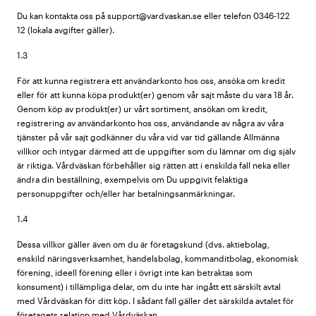
Du kan kontakta oss på support@vardvaskan.se eller telefon 0346-122
12 (lokala avgifter gäller).
1.3
För att kunna registrera ett användarkonto hos oss, ansöka om kredit
eller för att kunna köpa produkt(er) genom vår sajt måste du vara 18 år.
Genom köp av produkt(er) ur vårt sortiment, ansökan om kredit,
registrering av användarkonto hos oss, användande av några av våra
tjänster på vår sajt godkänner du våra vid var tid gällande Allmänna
villkor och intygar därmed att de uppgifter som du lämnar om dig själv
är riktiga. Vårdväskan förbehåller sig rätten att i enskilda fall neka eller
ändra din beställning, exempelvis om Du uppgivit felaktiga
personuppgifter och/eller har betalningsanmärkningar.
1.4
Dessa villkor gäller även om du är företagskund (dvs. aktiebolag,
enskild näringsverksamhet, handelsbolag, kommanditbolag, ekonomisk
förening, ideell förening eller i övrigt inte kan betraktas som
konsument) i tillämpliga delar, om du inte har ingått ett särskilt avtal
med Vårdväskan för ditt köp. I sådant fall gäller det särskilda avtalet för
företagets relation med Vårdväskan.