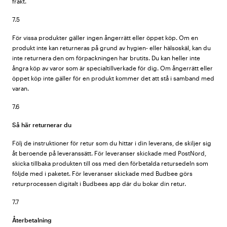
frakt.
7.5
För vissa produkter gäller ingen ångerrätt eller öppet köp. Om en
produkt inte kan returneras på grund av hygien- eller hälsoskäl, kan du
inte returnera den om förpackningen har brutits. Du kan heller inte
ångra köp av varor som är specialtillverkade för dig. Om ångerrätt eller
öppet köp inte gäller för en produkt kommer det att stå i samband med
varan.
7.6
Så här returnerar du
Följ de instruktioner för retur som du hittar i din leverans, de skiljer sig
åt beroende på leveranssätt. För leveranser skickade med PostNord,
skicka tillbaka produkten till oss med den förbetalda retursedeln som
följde med i paketet. För leveranser skickade med Budbee görs
returprocessen digitalt i Budbees app där du bokar din retur.
7.7
Återbetalning