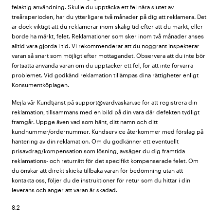
felaktig användning. Skulle du upptäcka ett fel nära slutet av
treårsperioden, har du ytterligare två månader på dig att reklamera. Det
är dock viktigt att du reklamerar inom skälig tid efter att du märkt, eller
borde ha märkt, felet. Reklamationer som sker inom två månader anses
alltid vara gjorda i tid. Vi rekommenderar att du noggrant inspekterar
varan så snart som möjligt efter mottagandet. Observera att du inte bör
fortsätta använda varan om du upptäcker ett fel, för att inte förvärra
problemet. Vid godkänd reklamation tillämpas dina rättigheter enligt
Konsumentköplagen.
Mejla vår Kundtjänst på support@vardvaskan.se för att registrera din
reklamation, tillsammans med en bild på din vara där defekten tydligt
framgår. Uppge även vad som hänt, ditt namn och ditt
kundnummer/ordernummer. Kundservice återkommer med förslag på
hantering av din reklamation. Om du godkänner ett eventuellt
prisavdrag/kompensation som lösning, avsäger du dig framtida
reklamations- och returrätt för det specifikt kompenserade felet. Om
du önskar att direkt skicka tillbaka varan för bedömning utan att
kontakta oss, följer du de instruktioner för retur som du hittar i din
leverans och anger att varan är skadad.
8.2