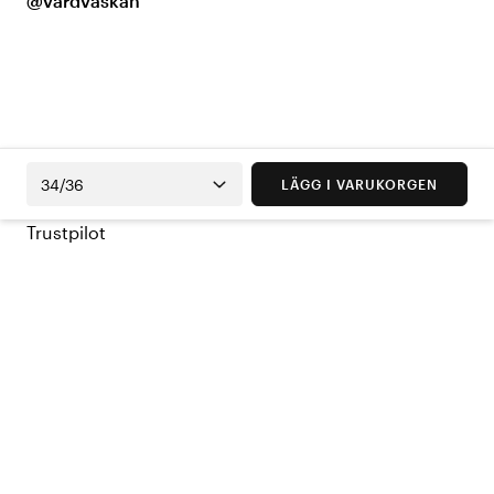
@vardvaskan
34/36
LÄGG I VARUKORGEN
Trustpilot