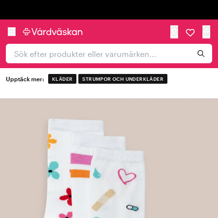
Trustpilot
Upptäck mer:
KLÄDER
STRUMPOR OCH UNDERKLÄDER