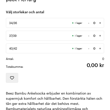
Välj storlekar och antal
-
+
34/36
I lager
Antal
-
+
37/39
I lager
Antal
-
+
40/42
I lager
Antal
Antal:
0
0,00 kr
Totalsumma:
Beez Bambu Ankelsocka erbjuder en kombination av
supermjuk komfort och hållbarhet. Den förstärkta hälen och
tån ger extra hållbarhet där det behövs mest.
Bambumaterialets naturliga andningsförmåga och