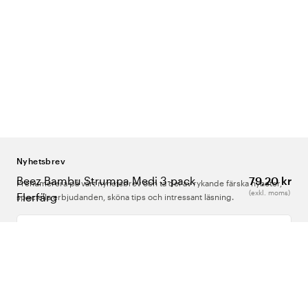
Nyhetsbrev
Beez Bambu Strumpa Medi 3-pack
79,20 kr
Prenumerera på vårt nyhetsbrev och ta del av rykande färska nyheter,
(exkl. moms)
Flerfärg
speciella erbjudanden, sköna tips och intressant läsning.
Ange din e-postadress
Om Oss