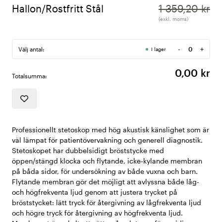
Hallon/Rostfritt Stål
1 359,20 kr
(exkl. moms)
-
+
Välj antal:
I lager
Antal
0,00 kr
Totalsumma:
Professionellt stetoskop med hög akustisk känslighet som är
väl lämpat för patientövervakning och generell diagnostik.
Stetoskopet har dubbelsidigt bröststycke med
öppen/stängd klocka och flytande, icke-kylande membran
på båda sidor, för undersökning av både vuxna och barn.
Flytande membran gör det möjligt att avlyssna både låg-
och högfrekventa ljud genom att justera trycket på
bröststycket: lätt tryck för återgivning av lågfrekventa ljud
och högre tryck för återgivning av högfrekventa ljud.