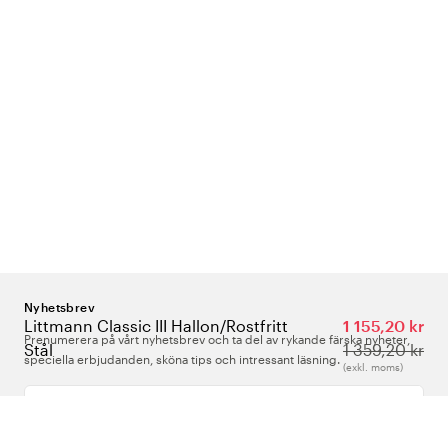
Nyhetsbrev
Littmann Classic III Hallon/Rostfritt
1 155,20 kr
Prenumerera på vårt nyhetsbrev och ta del av rykande färska nyheter,
Stål
1 359,20 kr
speciella erbjudanden, sköna tips och intressant läsning.
(exkl. moms)
Ange din e-postadress