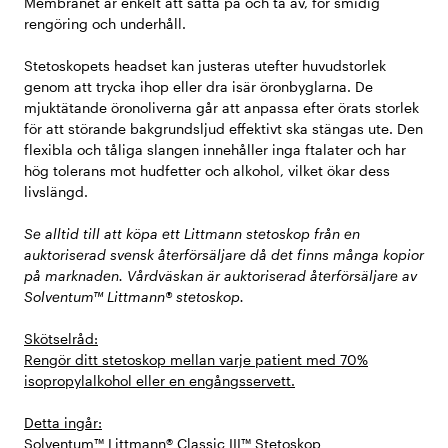
Membranet är enkelt att sätta på och ta av, för smidig
rengöring och underhåll.
Stetoskopets headset kan justeras utefter huvudstorlek
genom att trycka ihop eller dra isär öronbyglarna. De
mjuktätande öronoliverna går att anpassa efter örats storlek
för att störande bakgrundsljud effektivt ska stängas ute. Den
flexibla och tåliga slangen innehåller inga ftalater och har
hög tolerans mot hudfetter och alkohol, vilket ökar dess
livslängd.
Se alltid till att köpa ett Littmann stetoskop från en
auktoriserad svensk återförsäljare då det finns många kopior
på marknaden. Vårdväskan är auktoriserad återförsäljare av
Solventum™ Littmann® stetoskop.
Skötselråd:
Rengör ditt stetoskop mellan varje patient med 70%
isopropylalkohol eller en engångsservett.
Detta ingår:
Solventum™ Littmann® Classic III™ Stetoskop