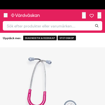
Trustpilot
Upptäck mer:
DIAGNOSTIK & REDSKAP
STETOSKOP