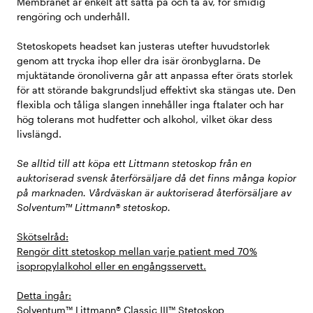
Membranet är enkelt att sätta på och ta av, för smidig
rengöring och underhåll.
Stetoskopets headset kan justeras utefter huvudstorlek
genom att trycka ihop eller dra isär öronbyglarna. De
mjuktätande öronoliverna går att anpassa efter örats storlek
för att störande bakgrundsljud effektivt ska stängas ute. Den
flexibla och tåliga slangen innehåller inga ftalater och har
hög tolerans mot hudfetter och alkohol, vilket ökar dess
livslängd.
Se alltid till att köpa ett Littmann stetoskop från en
auktoriserad svensk återförsäljare då det finns många kopior
på marknaden. Vårdväskan är auktoriserad återförsäljare av
Solventum™ Littmann® stetoskop.
Skötselråd:
Rengör ditt stetoskop mellan varje patient med 70%
isopropylalkohol eller en engångsservett.
Detta ingår:
Solventum™ Littmann® Classic III™ Stetoskop