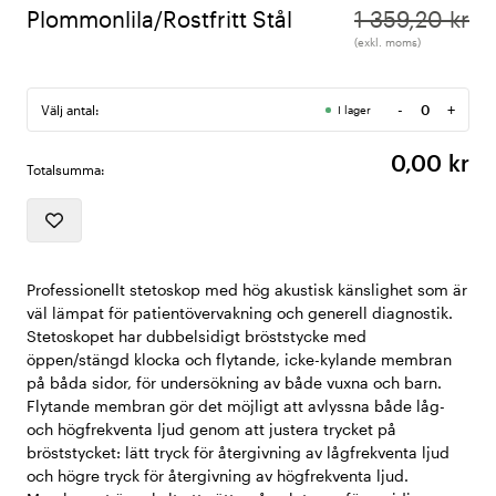
Plommonlila/Rostfritt Stål
1 359,20 kr
(exkl. moms)
-
+
Välj antal:
I lager
Antal
0,00 kr
Totalsumma:
Professionellt stetoskop med hög akustisk känslighet som är
väl lämpat för patientövervakning och generell diagnostik.
Stetoskopet har dubbelsidigt bröststycke med
öppen/stängd klocka och flytande, icke-kylande membran
på båda sidor, för undersökning av både vuxna och barn.
Flytande membran gör det möjligt att avlyssna både låg-
och högfrekventa ljud genom att justera trycket på
bröststycket: lätt tryck för återgivning av lågfrekventa ljud
och högre tryck för återgivning av högfrekventa ljud.