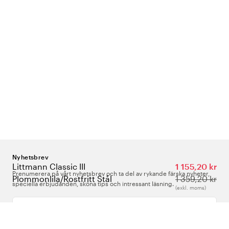
Nyhetsbrev
Littmann Classic III
1 155,20 kr
Prenumerera på vårt nyhetsbrev och ta del av rykande färska nyheter,
Plommonlila/Rostfritt Stål
1 359,20 kr
speciella erbjudanden, sköna tips och intressant läsning.
(exkl. moms)
Ange din e-postadress