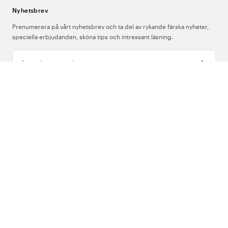
Nyhetsbrev
Prenumerera på vårt nyhetsbrev och ta del av rykande färska nyheter,
speciella erbjudanden, sköna tips och intressant läsning.
Ange din e-postadress
Om Oss
Support
Följ oss
Sverige