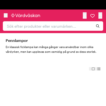
Trustpilot
Pennlampor
En klassisk ficklampa kan många gånger vara användbar inom olika
vårdyrken, men kan upplevas som osmidig på grund av dess storlek.
Smidig pennlampa med LED-ljus
Därför har vi på Vårdväskan tagit in ett sortiment med praktiska
pennlampor, som kan placeras i bröstfickan eller pennfickan och enkelt
bäras med under arbetsdagen inom sjukvården. Trots sitt mindre och
smidiga format fyller en pennlampa samma funktion som den större
ficklampan, med ett starkt och bra LED-ljus. En pennlampa är bra att ha
nära till hands i många situationer inom olika vårdyrken, vid exempelvis
ögonundersökningar.