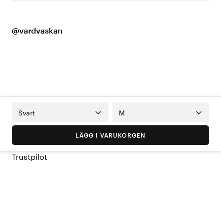
@vardvaskan
Svart
M
LÄGG I VARUKORGEN
Trustpilot