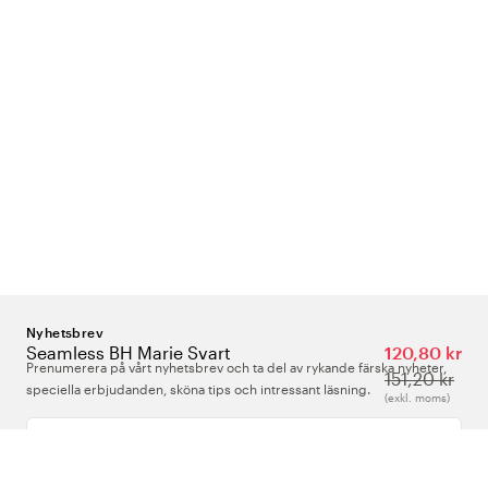
Nyhetsbrev
Seamless BH Marie Svart
120,80 kr
Prenumerera på vårt nyhetsbrev och ta del av rykande färska nyheter,
151,20 kr
speciella erbjudanden, sköna tips och intressant läsning.
(exkl. moms)
Ange din e-postadress