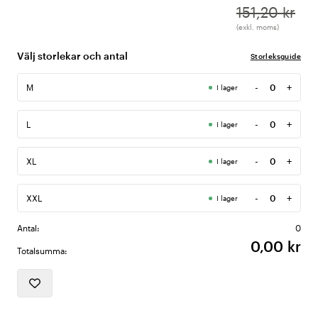
151,20 kr
(exkl. moms)
Välj storlekar och antal
Storleksguide
-
+
M
I lager
Antal
-
+
L
I lager
Antal
-
+
XL
I lager
Antal
-
+
XXL
I lager
Antal
Antal:
0
0,00 kr
Totalsumma: