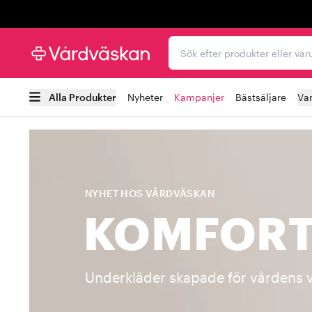
Trustpilot
Sök efter produkter elle
Alla Produkter
Nyheter
Kampanjer
Bästsäljare
Va
NYHET HOS VÅRDVÄSKAN
KOMFORT
Underkläder skapade för vårdens 