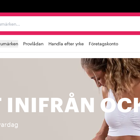
r varumärken...
rumärken
Provlådan
Handla efter yrke
Företagskonto
 INIFRÅN OC
vardag