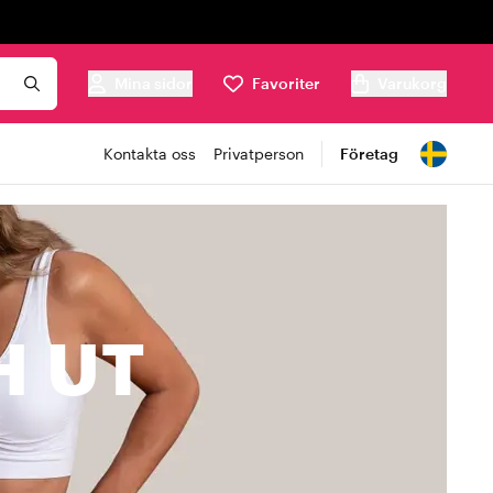
Mina sidor
Favoriter
Varukorg
Kontakta oss
Privatperson
Företag
H UT