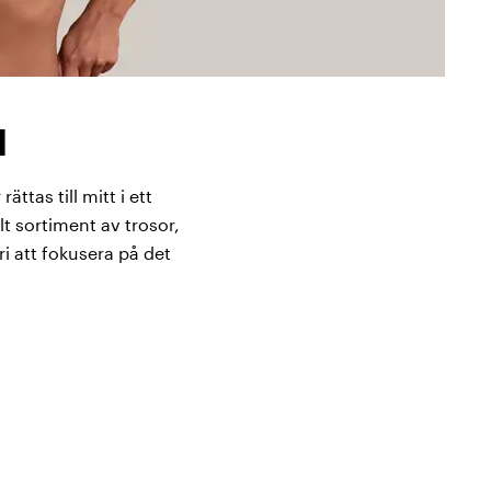
l
ttas till mitt i ett
lt sortiment av trosor,
i att fokusera på det