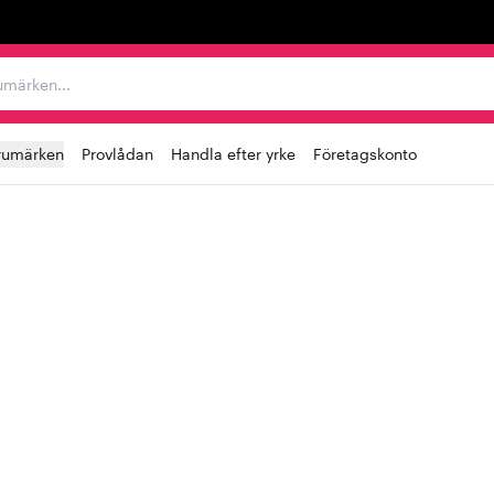
r varumärken...
rumärken
Provlådan
Handla efter yrke
Företagskonto