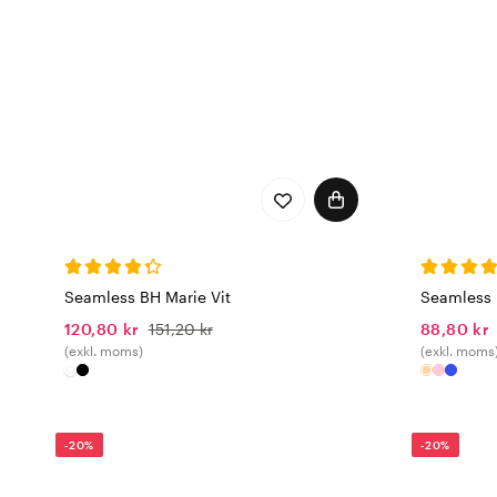
Seamless BH Marie Vit
Seamless 
120,80 kr
151,20 kr
88,80 kr
(exkl. moms)
(exkl. moms
-20%
-20%