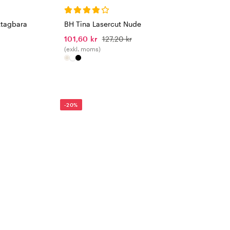
ttagbara
BH Tina Lasercut Nude
101,60 kr
127,20 kr
(exkl. moms)
-20%