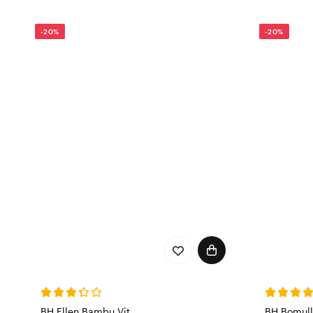
-20%
-20%
BH Ellen Bambu Vit
BH Bomull