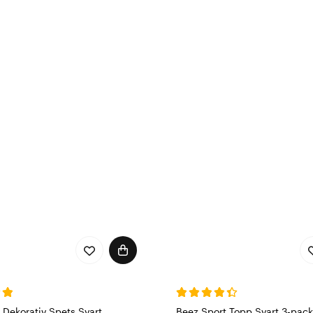
 Dekorativ Spets Svart
Beez Sport Topp Svart 3-pack