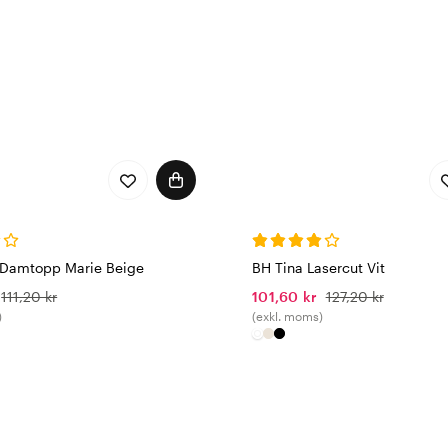
Damtopp Marie Beige
BH Tina Lasercut Vit
111,20 kr
101,60 kr
127,20 kr
)
(exkl. moms)