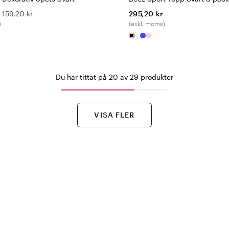
159,20 kr
295,20 kr
)
(exkl. moms)
Du har tittat på 20 av 29 produkter
VISA FLER