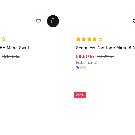
BH Marie Svart
Seamless Damtopp Marie Blå
151,20 kr
88,80 kr
111,20 kr
)
(exkl. moms)
-20%