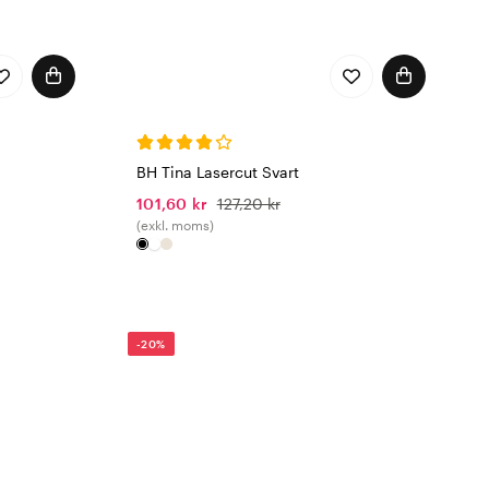
BH Tina Lasercut Svart
101,60 kr
127,20 kr
(exkl. moms)
-20%