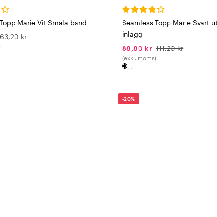
Topp Marie Vit Smala band
Seamless Topp Marie Svart u
inlägg
63,20 kr
)
88,80 kr
111,20 kr
(exkl. moms)
-20%