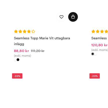
Seamless Topp Marie Vit uttagbara
Seamless 
inlägg
120,80 kr
(exkl. moms
88,80 kr
111,20 kr
(exkl. moms)
-20%
-20%