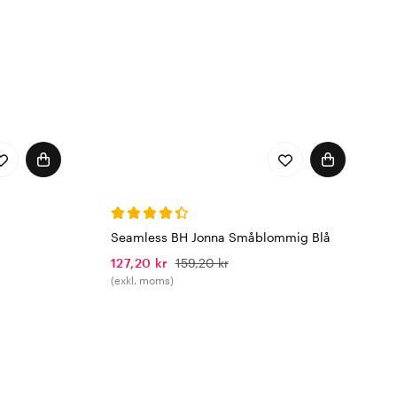
Seamless BH Jonna Småblommig Blå
127,20 kr
159,20 kr
(exkl. moms)