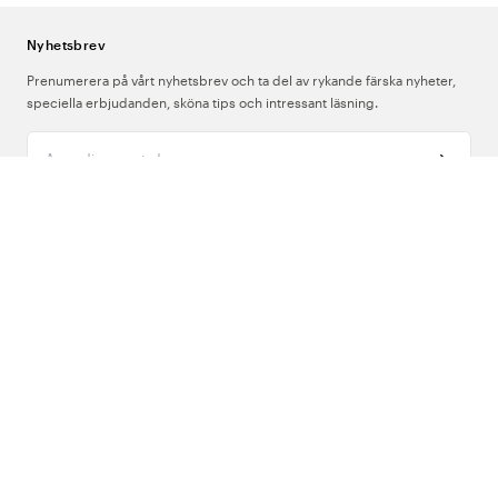
elektricitet och förebygga urladdningar som kan skada utrustning
eller störa känsliga apparater.
Nyhetsbrev
Outdoor-skor
passar vårdpersonal som arbetar utomhus eller
Prenumerera på vårt nyhetsbrev och ta del av rykande färska nyheter,
förflyttar sig mellan olika platser i varierande väderförhållanden.
speciella erbjudanden, sköna tips och intressant läsning.
Vattentäta material och grovt mönstrad sula ger stadga i
utomhusmiljö.
Ange din e-postadress
Vad ska man tänka på när man väljer skor
för vården?
Om Oss
Arbetsmiljöverket skriver att i arbeten där personalen går mycket bör
Support
skon vara stadig med hälkappa, vilket kan bidra till att minska risken för
fallolyckor och stukningar. Utöver det är passform avgörande – en sko
Följ oss
som inte sitter rätt ger sämre stöd oavsett hur väl den är konstruerad i
övrigt.
Sverige
Tänk även på rengöringsbehov. I vård- och omsorgsmiljöer kan skor
utsättas för kroppsvätska och andra föroreningar, vilket gör material
som är lätt att torka av eller tvätta extra relevant.