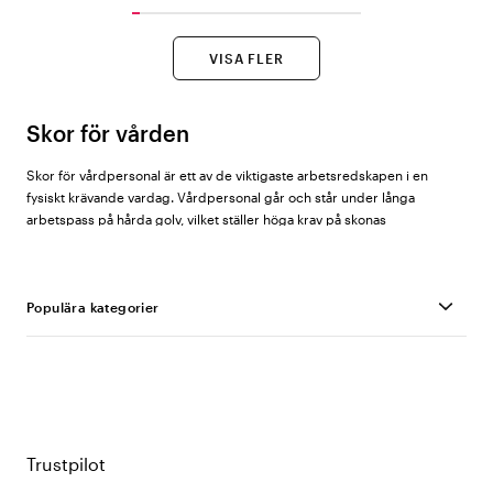
VISA FLER
Skor för vården
Skor för vårdpersonal är ett av de viktigaste arbetsredskapen i en
fysiskt krävande vardag. Vårdpersonal går och står under långa
arbetspass på hårda golv, vilket ställer höga krav på skonas
stötdämpning, passform och halkskydd. Hos Vårdväskan finns ett
sortiment med över 700 skor anpassade för vård- och omsorgsmiljöer,
från sneakers och sandaler till hygienskor och skyddsskor.
Populära kategorier
Vilka typer av skor passar i vården?
Slip in Sandaler
Ergonomiska sandaler
Hygienskor
Vårdskor
Sneakers
är ett populärt val inom vården tack vare deras
Halkfria skor
stötdämpande sula och lätta konstruktion, vilket underlättar
Antistatiska/ESD-skor
Trustpilot
rörelsefrihet under långa arbetspass. De passar bra för
Ergonomiska Sneakers
avdelningsarbete och andra inomhusmiljöer.