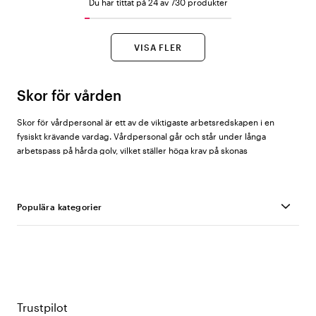
Du har tittat på 24 av 730 produkter
VISA FLER
Skor för vården
Skor för vårdpersonal är ett av de viktigaste arbetsredskapen i en
fysiskt krävande vardag. Vårdpersonal går och står under långa
arbetspass på hårda golv, vilket ställer höga krav på skonas
stötdämpning, passform och halkskydd. Hos Vårdväskan finns ett
sortiment med över 700 skor anpassade för vård- och omsorgsmiljöer,
från sneakers och sandaler till hygienskor och skyddsskor.
Populära kategorier
Vilka typer av skor passar i vården?
Slip in Sandaler
Ergonomiska sandaler
Hygienskor
Vårdskor
Sneakers
är ett populärt val inom vården tack vare deras
Halkfria skor
stötdämpande sula och lätta konstruktion, vilket underlättar
Antistatiska/ESD-skor
Trustpilot
rörelsefrihet under långa arbetspass. De passar bra för