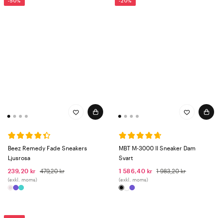
-50%
-20%
Beez Remedy Fade Sneakers
MBT M-3000 II Sneaker Dam
Ljusrosa
Svart
239,20 kr
479,20 kr
1 586,40 kr
1 983,20 kr
(exkl. moms)
(exkl. moms)