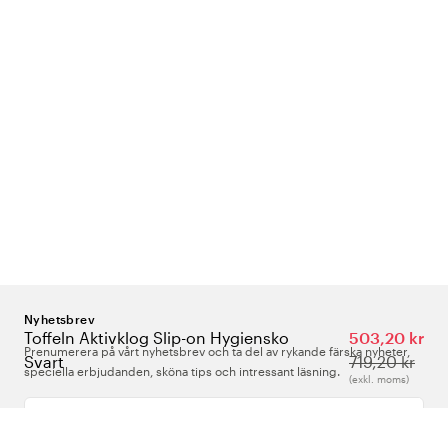
Nyhetsbrev
Toffeln Aktivklog Slip-on Hygiensko
503,20 kr
Prenumerera på vårt nyhetsbrev och ta del av rykande färska nyheter,
Svart
719,20 kr
speciella erbjudanden, sköna tips och intressant läsning.
(exkl. moms)
Ange din e-postadress