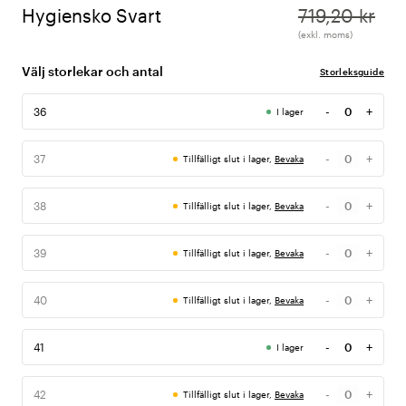
Hygiensko Svart
719,20 kr
(exkl. moms)
Välj storlekar och antal
Storleksguide
-
+
36
I lager
Antal
-
+
37
Tillfälligt slut i lager,
Bevaka
Antal
-
+
38
Tillfälligt slut i lager,
Bevaka
Antal
-
+
39
Tillfälligt slut i lager,
Bevaka
Antal
-
+
40
Tillfälligt slut i lager,
Bevaka
Antal
-
+
41
I lager
Antal
-
+
42
Tillfälligt slut i lager,
Bevaka
Antal