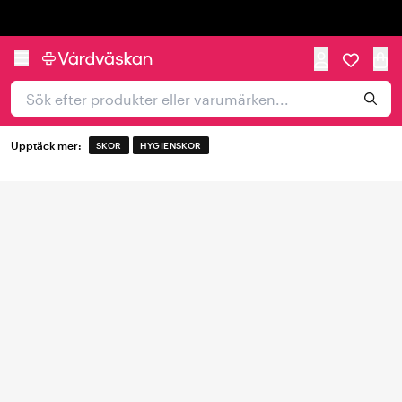
Trustpilot
Upptäck mer:
SKOR
HYGIENSKOR