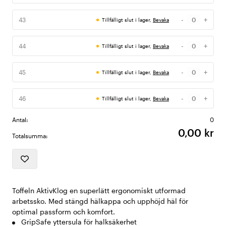
-
+
43
Tillfälligt slut i lager,
Bevaka
Antal
-
+
44
Tillfälligt slut i lager,
Bevaka
Antal
-
+
45
Tillfälligt slut i lager,
Bevaka
Antal
-
+
46
Tillfälligt slut i lager,
Bevaka
Antal
Antal:
0
0,00 kr
Totalsumma:
Toffeln AktivKlog en superlätt ergonomiskt utformad
arbetssko. Med stängd hälkappa och upphöjd häl för
optimal passform och komfort.
GripSafe yttersula för halksäkerhet