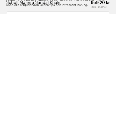
Scholl Malerra Sandal Khaki
959,20 kr
speciella erbjudanden, sköna tips och intressant läsning.
(exkl. moms)
Ange din e-postadress
Om Oss
Support
Följ oss
Sverige