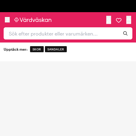
Trustpilot
Upptäck mer:
SKOR
SANDALER