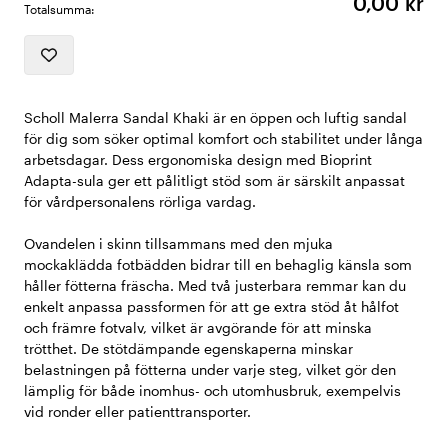
0,00 kr
Totalsumma:
Scholl Malerra Sandal Khaki är en öppen och luftig sandal
för dig som söker optimal komfort och stabilitet under långa
arbetsdagar. Dess ergonomiska design med Bioprint
Adapta-sula ger ett pålitligt stöd som är särskilt anpassat
för vårdpersonalens rörliga vardag.
Ovandelen i skinn tillsammans med den mjuka
mockaklädda fotbädden bidrar till en behaglig känsla som
håller fötterna fräscha. Med två justerbara remmar kan du
enkelt anpassa passformen för att ge extra stöd åt hålfot
och främre fotvalv, vilket är avgörande för att minska
trötthet. De stötdämpande egenskaperna minskar
belastningen på fötterna under varje steg, vilket gör den
lämplig för både inomhus- och utomhusbruk, exempelvis
vid ronder eller patienttransporter.