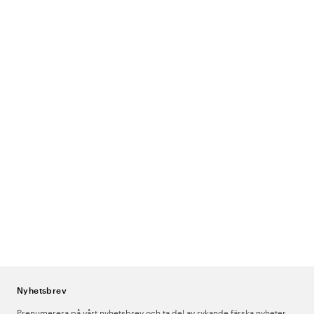
Nyhetsbrev
Prenumerera på vårt nyhetsbrev och ta del av rykande färska nyheter,