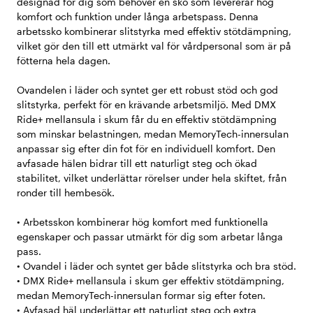
designad för dig som behöver en sko som levererar hög
komfort och funktion under långa arbetspass. Denna
arbetssko kombinerar slitstyrka med effektiv stötdämpning,
vilket gör den till ett utmärkt val för vårdpersonal som är på
fötterna hela dagen.
Ovandelen i läder och syntet ger ett robust stöd och god
slitstyrka, perfekt för en krävande arbetsmiljö. Med DMX
Ride+ mellansula i skum får du en effektiv stötdämpning
som minskar belastningen, medan MemoryTech-innersulan
anpassar sig efter din fot för en individuell komfort. Den
avfasade hälen bidrar till ett naturligt steg och ökad
stabilitet, vilket underlättar rörelser under hela skiftet, från
ronder till hembesök.
• Arbetsskon kombinerar hög komfort med funktionella
egenskaper och passar utmärkt för dig som arbetar långa
pass.
• Ovandel i läder och syntet ger både slitstyrka och bra stöd.
• DMX Ride+ mellansula i skum ger effektiv stötdämpning,
medan MemoryTech-innersulan formar sig efter foten.
• Avfasad häl underlättar ett naturligt steg och extra