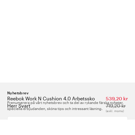
Nyhetsbrev
Reebok Work N Cushion 4.0 Arbetssko
539,20 kr
Prenumerera på vårt nyhetsbrev och ta del av rykande färska nyheter,
Herr Svart
719,20 kr
speciella erbjudanden, sköna tips och intressant läsning.
(exkl. moms)
Ange din e-postadress