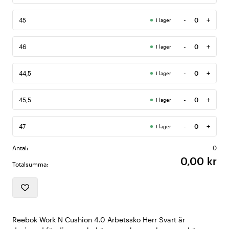
-
+
45
I lager
Antal
-
+
46
I lager
Antal
-
+
44,5
I lager
Antal
-
+
45,5
I lager
Antal
-
+
47
I lager
Antal
Antal:
0
0,00 kr
Totalsumma:
Reebok Work N Cushion 4.0 Arbetssko Herr Svart är