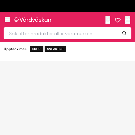
Trustpilot
Upptäck mer:
SKOR
SNEAKERS