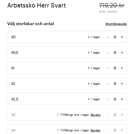
Arbetssko Herr Svart
719,20 kr
(exkl. moms)
Välj storlekar och antal
Storleksguide
-
+
40
I lager
Antal
-
+
40,5
I lager
Antal
-
+
41
I lager
Antal
-
+
42
I lager
Antal
-
+
42,5
I lager
Antal
-
+
43
Tillfälligt slut i lager,
Bevaka
Antal
-
+
44
Tillfälligt slut i lager,
Bevaka
Antal