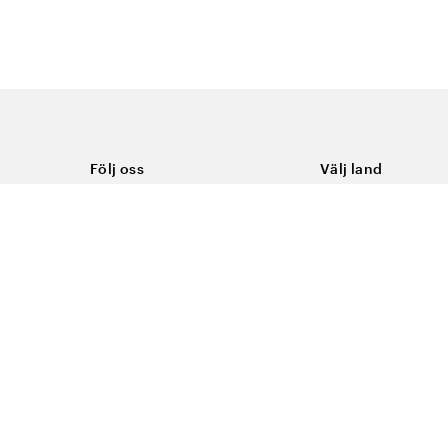
Följ oss
Välj land
Facebook
Sverige
Instagram
Youtube
LinkedIn
TikTok