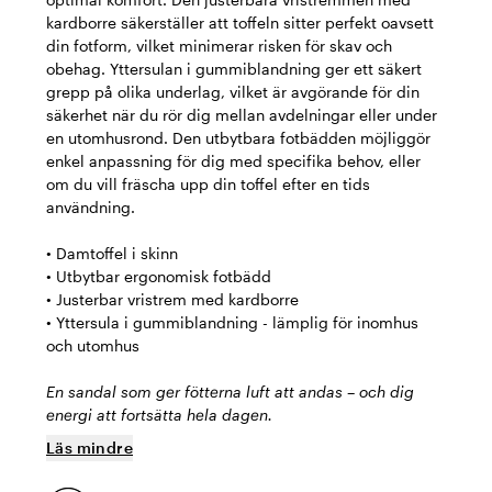
kardborre säkerställer att toffeln sitter perfekt oavsett
din fotform, vilket minimerar risken för skav och
obehag. Yttersulan i gummiblandning ger ett säkert
grepp på olika underlag, vilket är avgörande för din
säkerhet när du rör dig mellan avdelningar eller under
en utomhusrond. Den utbytbara fotbädden möjliggör
enkel anpassning för dig med specifika behov, eller
om du vill fräscha upp din toffel efter en tids
användning.
• Damtoffel i skinn
• Utbytbar ergonomisk fotbädd
• Justerbar vristrem med kardborre
• Yttersula i gummiblandning - lämplig för inomhus
och utomhus
En sandal som ger fötterna luft att andas – och dig
energi att fortsätta hela dagen.
Läs mindre