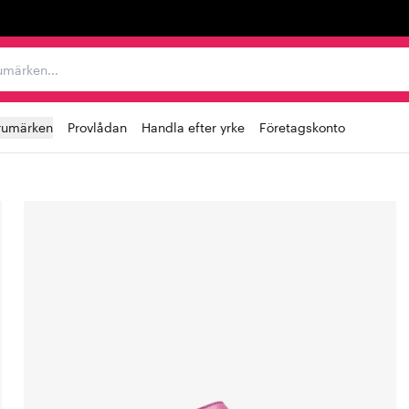
r varumärken...
rumärken
Provlådan
Handla efter yrke
Företagskonto