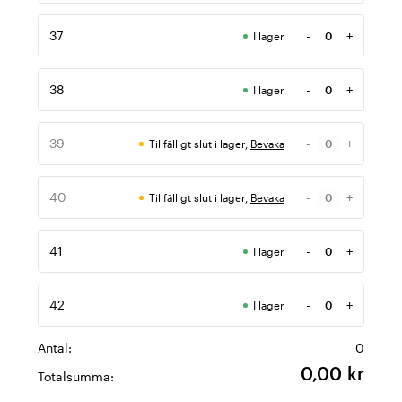
37
-
+
I lager
Antal
38
-
+
I lager
Antal
39
-
+
Tillfälligt slut i lager,
Bevaka
Antal
40
-
+
Tillfälligt slut i lager,
Bevaka
Antal
41
-
+
I lager
Antal
42
-
+
I lager
Antal
Antal:
0
0,00 kr
Totalsumma: