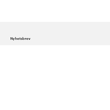
Nyhetsbrev
Prenumerera på vårt nyhetsbrev och ta del av rykande
färska nyheter, speciella erbjudanden, sköna tips och
intressant läsning.
Ange din e-postadress