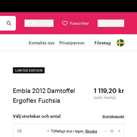
Mina sidor
Favoriter
Varukorg
Kontakta oss
Privatperson
Företag
LIMITED EDITION
Embla 2012 Damtoffel
1 119,20 kr
(exkl. moms)
Ergoflex Fuchsia
Välj storlekar och antal
Storleksguide
36
-
+
Tillfälligt slut i lager,
Bevaka
Antal