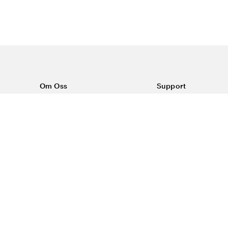
Om Oss
Support
Om Vårdväskan
Kontakta oss
Vår historia
Vanliga frågor
Sponsring
Köpvillkor
Rabattkoder & erbjudanden
Frakt & returer
Reklamation
Dataskyddspolicy
Trygg E-handel