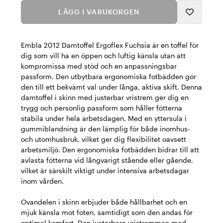
LÄGG I VARUKORGEN
Embla 2012 Damtoffel Ergoflex Fuchsia är en toffel för
dig som vill ha en öppen och luftig känsla utan att
kompromissa med stöd och en anpassningsbar
passform. Den utbytbara ergonomiska fotbädden gör
den till ett bekvämt val under långa, aktiva skift. Denna
damtoffel i skinn med justerbar vristrem ger dig en
trygg och personlig passform som håller fötterna
stabila under hela arbetsdagen. Med en yttersula i
gummiblandning är den lämplig för både inomhus-
och utomhusbruk, vilket ger dig flexibilitet oavsett
arbetsmiljö. Den ergonomiska fotbädden bidrar till att
avlasta fötterna vid långvarigt stående eller gående,
vilket är särskilt viktigt under intensiva arbetsdagar
inom vården.
Ovandelen i skinn erbjuder både hållbarhet och en
mjuk känsla mot foten, samtidigt som den andas för
optimal komfort. Den justerbara vristremmen med