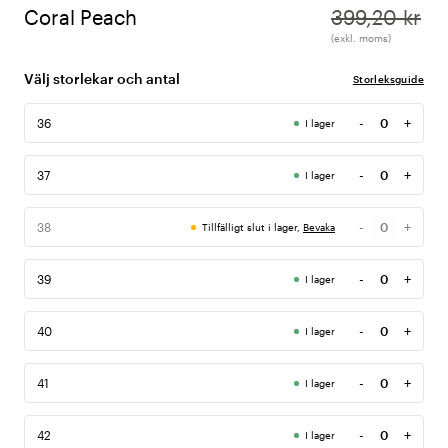
Coral Peach
399,20 kr
(exkl. moms)
Välj storlekar och antal
Storleksguide
-
+
36
I lager
Antal
-
+
37
I lager
Antal
-
+
38
Tillfälligt slut i lager,
Bevaka
Antal
-
+
39
I lager
Antal
-
+
40
I lager
Antal
-
+
41
I lager
Antal
-
+
42
I lager
Antal