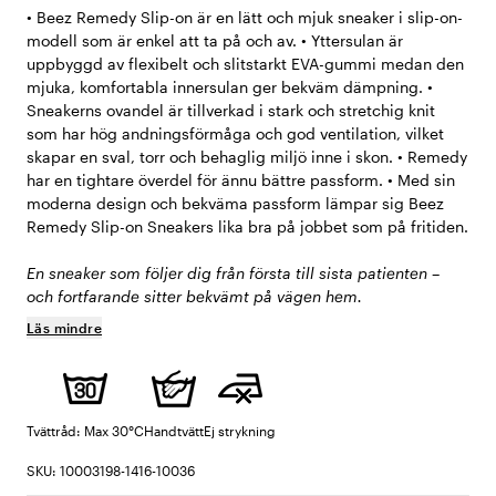
• Beez Remedy Slip-on är en lätt och mjuk sneaker i slip-on-
modell som är enkel att ta på och av. • Yttersulan är
uppbyggd av flexibelt och slitstarkt EVA-gummi medan den
mjuka, komfortabla innersulan ger bekväm dämpning. •
Sneakerns ovandel är tillverkad i stark och stretchig knit
som har hög andningsförmåga och god ventilation, vilket
skapar en sval, torr och behaglig miljö inne i skon. • Remedy
har en tightare överdel för ännu bättre passform. • Med sin
moderna design och bekväma passform lämpar sig Beez
Remedy Slip-on Sneakers lika bra på jobbet som på fritiden.
En sneaker som följer dig från första till sista patienten –
och fortfarande sitter bekvämt på vägen hem.
Läs mindre
Tvättråd: Max 30°C
Handtvätt
Ej strykning
SKU: 10003198-1416-10036