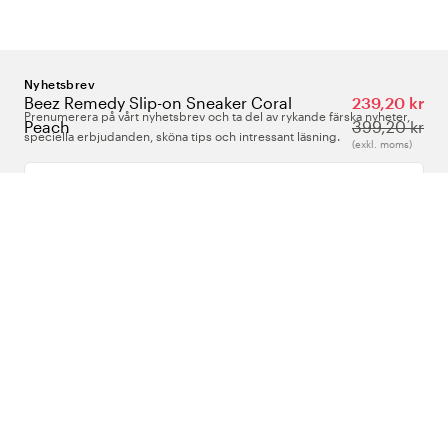
Nyhetsbrev
Beez Remedy Slip-on Sneaker Coral
239,20 kr
Prenumerera på vårt nyhetsbrev och ta del av rykande färska nyheter,
Peach
399,20 kr
speciella erbjudanden, sköna tips och intressant läsning.
(exkl. moms)
Ange din e-postadress
Om Oss
Support
Följ oss
Sverige