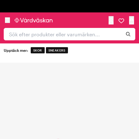
Trustpilot
Upptäck mer:
SKOR
SNEAKERS