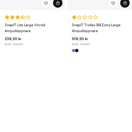
SnapIT Lite Large Vinröd
SnapIT Trolley Blå Extra Large
Ampullöppnare
Ampullöppnare
239,20 kr
519,20 kr
(exkl. moms)
(exkl. moms)