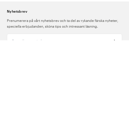
Nyhetsbrev
Prenumerera på vårt nyhetsbrev och ta del av rykande färska nyheter,
speciella erbjudanden, sköna tips och intressant läsning.
Ange din e-postadress
Om Oss
Support
Följ oss
Sverige