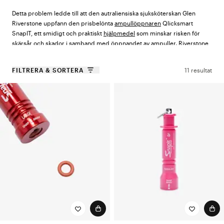
Detta problem ledde till att den autraliensiska sjuksköterskan Glen
Riverstone uppfann den prisbelönta
ampullöppnaren
Qlicksmart
SnapIT, ett smidigt och praktiskt
hjälpmedel
som minskar risken för
skärsår och skador i samband med öppnandet av ampuller. Riverstone
ville skapa ett redskap med hög säkerhet som skyddade hans händer
och fingrar när ampuller skulle öppnas, och utvecklade tillsammans
FILTRERA & SORTERA
11 resultat
med Qlicksmart det innovativa arbetsredskapet SnapIT. Hos oss på
Vårdväskan hittar du SnapIT ampullöppnare i flera olika färger och
storlekar, lämpade för olika typer av ampuller. Skydda dig från skärsår
och skador med en ampullöppnare från SnapIT!
Säkrare arbetsmiljö med hjälpmedel från
Qlicksmart
Qlicksmart grundades år 1998 av två läkare i Australien, i syfte att
bekämpa personskador från vassa skalpellblad. De arbetar än idag för
att skapa en säkrare arbetsmiljö inom vården, med innovativa
arbetsredskap
och
hjälpmedel
som förebygger skärsår och skador vid
kontakt med vassa föremål. Qlicksmart föddes ur frustrationen kring
skadorna som lätt uppstod när vassa skalpellblad skulle avlägsnas från