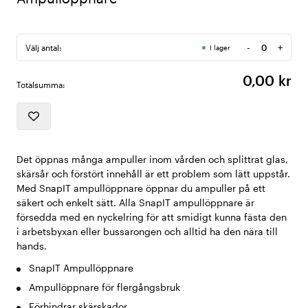
-
+
Välj antal:
I lager
Antal
0,00 kr
Totalsumma:
Det öppnas många ampuller inom vården och splittrat glas,
skärsår och förstört innehåll är ett problem som lätt uppstår.
Med SnapIT ampullöppnare öppnar du ampuller på ett
säkert och enkelt sätt. Alla SnapIT ampullöppnare är
försedda med en nyckelring för att smidigt kunna fästa den
i arbetsbyxan eller bussarongen och alltid ha den nära till
hands.
SnapIT Ampullöppnare
Ampullöppnare för flergångsbruk
Förhindrar skärskador