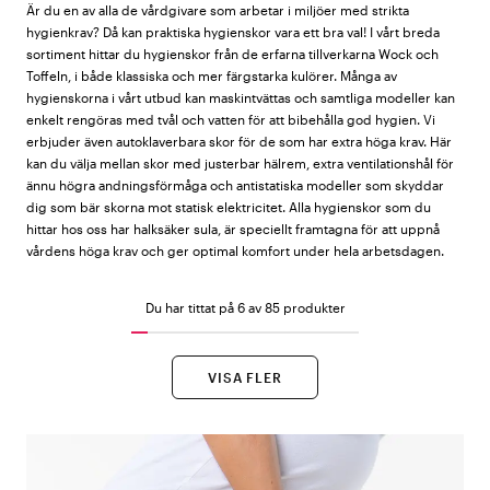
Är du en av alla de vårdgivare som arbetar i miljöer med strikta
hygienkrav? Då kan praktiska hygienskor vara ett bra val! I vårt breda
sortiment hittar du hygienskor från de erfarna tillverkarna Wock och
Toffeln, i både klassiska och mer färgstarka kulörer. Många av
hygienskorna i vårt utbud kan maskintvättas och samtliga modeller kan
enkelt rengöras med tvål och vatten för att bibehålla god hygien. Vi
erbjuder även autoklaverbara skor för de som har extra höga krav. Här
kan du välja mellan skor med justerbar hälrem, extra ventilationshål för
ännu högra andningsförmåga och antistatiska modeller som skyddar
dig som bär skorna mot statisk elektricitet. Alla hygienskor som du
hittar hos oss har halksäker sula, är speciellt framtagna för att uppnå
vårdens höga krav och ger optimal komfort under hela arbetsdagen.
Du har tittat på 6 av 85 produkter
VISA FLER