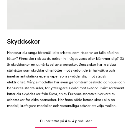
Skyddsskor
Hanterar du tunga föremål i ditt arbete, som riskerar att falla på dina
fötter? Finns det risk att du stöter in i något vasst eller klämmer dig? Då
är skyddsskor ett utmärkt val av arbetsskor. Dessa skor har kraftiga
stålhättor som skyddar dina fötter mot skador, de är halksäkra och
innehar antistatiska egenskaper som skyddar dig mot statisk
elektricitet. Många modeller har även genomtrampsskydd och olje- och
bensinresistenta sulor, för ytterligare skydd mot skador. I vårt sortiment
hittar du skyddsskor från Sievi, en av Europas största tillverkare av
arbetsskor för olika branscher. Här finns både lättare skor i slip on-
modell, kraftigare modeller och vattentåliga stövlar att välja mellan.
Du har tittat på 4 av 4 produkter