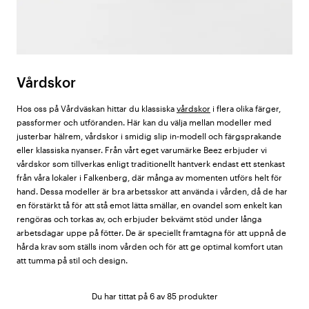
Vårdskor
Hos oss på Vårdväskan hittar du klassiska
vårdskor
i flera olika färger,
passformer och utföranden. Här kan du välja mellan modeller med
justerbar hälrem, vårdskor i smidig slip in-modell och färgsprakande
eller klassiska nyanser. Från vårt eget varumärke Beez erbjuder vi
vårdskor som tillverkas enligt traditionellt hantverk endast ett stenkast
från våra lokaler i Falkenberg, där många av momenten utförs helt för
hand. Dessa modeller är bra arbetsskor att använda i vården, då de har
en förstärkt tå för att stå emot lätta smällar, en ovandel som enkelt kan
rengöras och torkas av, och erbjuder bekvämt stöd under långa
arbetsdagar uppe på fötter. De är speciellt framtagna för att uppnå de
hårda krav som ställs inom vården och för att ge optimal komfort utan
att tumma på stil och design.
Du har tittat på 6 av 85 produkter