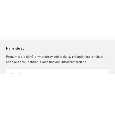
Nyhetsbrev
Prenumerera på vårt nyhetsbrev och ta del av rykande färska nyheter,
speciella erbjudanden, sköna tips och intressant läsning.
Ange din e-postadress
Om Oss
Support