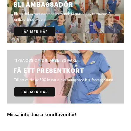
BLI AMBASSADÖR
Bli en del av vårt content crew och få massor av förmåner &
unika erbjudanden
LÄS MER HÄR
TIPSA OSS OM DIN ARBETSGIVARE
FÅ ETT PRESENTKORT
Till ett värde av 500 kr när din arbetsgivare blir företagskund
LÄS MER HÄR
Missa inte dessa kundfavoriter!