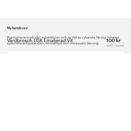
Nyhetsbrev
Prenumerera på vårt nyhetsbrev och ta del av rykande färska nyheter,
Vårdbrosch USK Emaljerad Vit
100 kr
speciella erbjudanden, sköna tips och intressant läsning.
(exkl. moms)
Ange din e-postadress
Om Oss
Support
Följ oss
Sverige