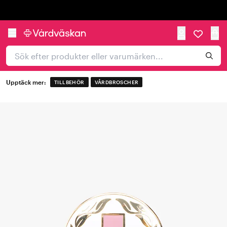
Trustpilot
Upptäck mer:
TILLBEHÖR
VÅRDBROSCHER