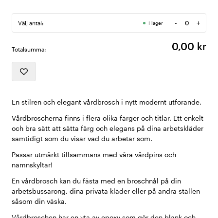
-
+
Välj antal:
I lager
Antal
0,00 kr
Totalsumma:
En stilren och elegant vårdbrosch i nytt modernt utförande.
Vårdbroscherna finns i flera olika färger och titlar. Ett enkelt
och bra sätt att sätta färg och elegans på dina arbetskläder
samtidigt som du visar vad du arbetar som.
Passar utmärkt tillsammans med våra vårdpins och
namnskyltar!
En vårdbrosch kan du fästa med en broschnål på din
arbetsbussarong, dina privata kläder eller på andra ställen
såsom din väska.
Vårdbroschen har en yta av epoxy som gör den blank och