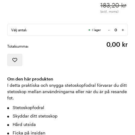
183,20 kr
(exkl. moms)
-
+
Välj antal:
I lager
Antal
0,00 kr
Totalsumma:
Om den här produkten
I detta praktiska och snygga stetoskopfodral förvarar du ditt
stetoskop mellan användningarna eller när du är på resande
fot.
Stetoskopfodral
Skyddar ditt stetoskop
Hård utsida
Ficka på insidan