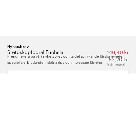
Nyhetsbrev
Stetoskopfodral Fuchsia
146,40 kr
Prenumerera på vårt nyhetsbrev och ta del av rykande färska nyheter,
183,20 kr
speciella erbjudanden, sköna tips och intressant läsning.
(exkl. moms)
Ange din e-postadress
Om Oss
Support
Följ oss