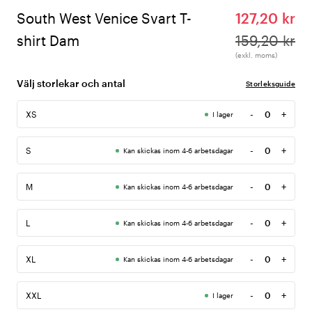
South West Venice Svart T-
127,20 kr
shirt Dam
159,20 kr
(exkl. moms)
Välj storlekar och antal
Storleksguide
-
+
XS
I lager
Antal
-
+
S
Kan skickas inom 4-6 arbetsdagar
Antal
-
+
M
Kan skickas inom 4-6 arbetsdagar
Antal
-
+
L
Kan skickas inom 4-6 arbetsdagar
Antal
-
+
XL
Kan skickas inom 4-6 arbetsdagar
Antal
-
+
XXL
I lager
Antal