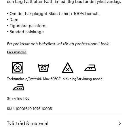
och färg tvätt efter tvätt. En pålitlig bas för din yrkesvardag.
• Om det här plagget Skön t-shirt i 100% bomull.
• Dam
• Figurnära passform
• Bandad halskrage
Ett praktiskt och bekvämt val för en professionell look.
Läs mindre
Torktumlas ej
Tvättråd: Max 60°C
Ej blekning
Strykning medel
Strykning hög
SKU: 10001640-1076-10005
Tvättråd & material