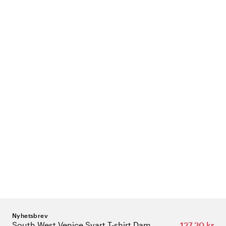
Nyhetsbrev
South West Venice Svart T-shirt Dam
127,20 kr