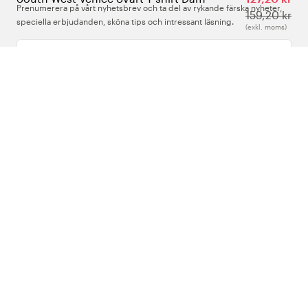
Prenumerera på vårt nyhetsbrev och ta del av rykande färska nyheter,
159,20 kr
speciella erbjudanden, sköna tips och intressant läsning.
(exkl. moms)
Ange din e-postadress
Om Oss
Support
Följ oss
Sverige