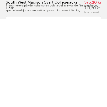
South West Madison Svart Collegejacka
575,20 kr
Prenumerera på vårt nyhetsbrev och ta del av rykande färska nyheter,
Herr
719,20 kr
speciella erbjudanden, sköna tips och intressant läsning.
(exkl. moms)
Ange din e-postadress
Om Oss
Support
Följ oss
Sverige