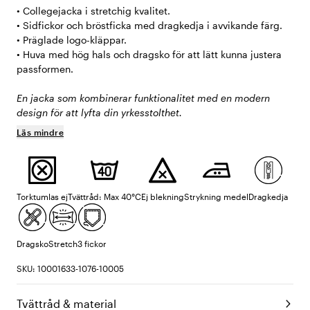
• Collegejacka i stretchig kvalitet.
• Sidfickor och bröstficka med dragkedja i avvikande färg.
• Präglade logo-kläppar.
• Huva med hög hals och dragsko för att lätt kunna justera
passformen.
En jacka som kombinerar funktionalitet med en modern
design för att lyfta din yrkesstolthet.
Läs mindre
Torktumlas ej
Tvättråd: Max 40°C
Ej blekning
Strykning medel
Dragkedja
Dragsko
Stretch
3 fickor
SKU: 10001633-1076-10005
Tvättråd & material