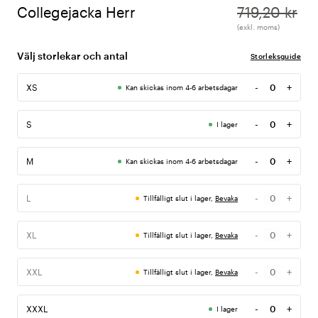
Collegejacka Herr
719,20 kr
(exkl. moms)
Välj storlekar och antal
Storleksguide
-
+
XS
Kan skickas inom 4-6 arbetsdagar
Antal
-
+
S
I lager
Antal
-
+
M
Kan skickas inom 4-6 arbetsdagar
Antal
-
+
L
Tillfälligt slut i lager,
Bevaka
Antal
-
+
XL
Tillfälligt slut i lager,
Bevaka
Antal
-
+
XXL
Tillfälligt slut i lager,
Bevaka
Antal
-
+
XXXL
I lager
Antal