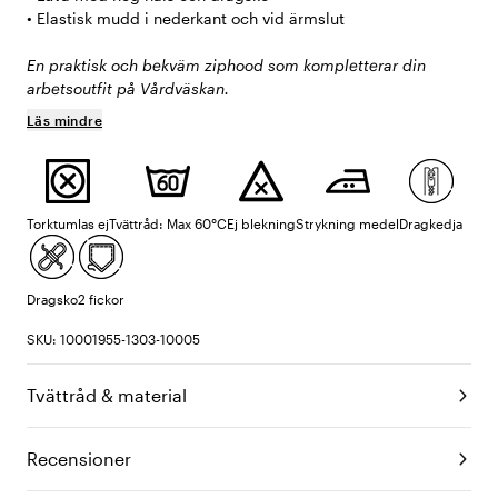
• Elastisk mudd i nederkant och vid ärmslut
En praktisk och bekväm ziphood som kompletterar din
arbetsoutfit på Vårdväskan.
Läs mindre
Torktumlas ej
Tvättråd: Max 60°C
Ej blekning
Strykning medel
Dragkedja
Dragsko
2 fickor
SKU: 10001955-1303-10005
Tvättråd & material
Recensioner