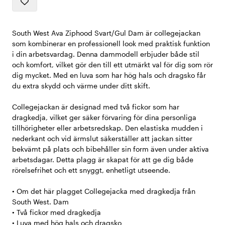
South West Ava Ziphood Svart/Gul Dam är collegejackan
som kombinerar en professionell look med praktisk funktion
i din arbetsvardag. Denna dammodell erbjuder både stil
och komfort, vilket gör den till ett utmärkt val för dig som rör
dig mycket. Med en luva som har hög hals och dragsko får
du extra skydd och värme under ditt skift.
Collegejackan är designad med två fickor som har
dragkedja, vilket ger säker förvaring för dina personliga
tillhörigheter eller arbetsredskap. Den elastiska mudden i
nederkant och vid ärmslut säkerställer att jackan sitter
bekvämt på plats och bibehåller sin form även under aktiva
arbetsdagar. Detta plagg är skapat för att ge dig både
rörelsefrihet och ett snyggt, enhetligt utseende.
• Om det här plagget Collegejacka med dragkedja från
South West. Dam
• Två fickor med dragkedja
• Luva med hög hals och dragsko