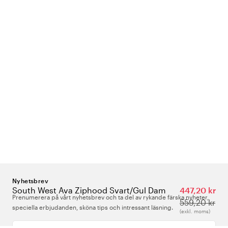
Nyhetsbrev
South West Ava Ziphood Svart/Gul Dam
447,20 kr
Prenumerera på vårt nyhetsbrev och ta del av rykande färska nyheter,
559,20 kr
speciella erbjudanden, sköna tips och intressant läsning.
(exkl. moms)
Ange din e-postadress