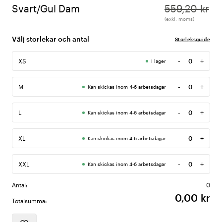
Svart/Gul Dam
559,20 kr
(exkl. moms)
Välj storlekar och antal
Storleksguide
-
+
XS
I lager
Antal
-
+
M
Kan skickas inom 4-6 arbetsdagar
Antal
-
+
L
Kan skickas inom 4-6 arbetsdagar
Antal
-
+
XL
Kan skickas inom 4-6 arbetsdagar
Antal
-
+
XXL
Kan skickas inom 4-6 arbetsdagar
Antal
Antal:
0
0,00 kr
Totalsumma: