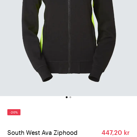
-20%
South West Ava Ziphood
447,20 kr