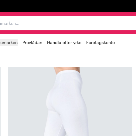
r varumärken...
rumärken
Provlådan
Handla efter yrke
Företagskonto