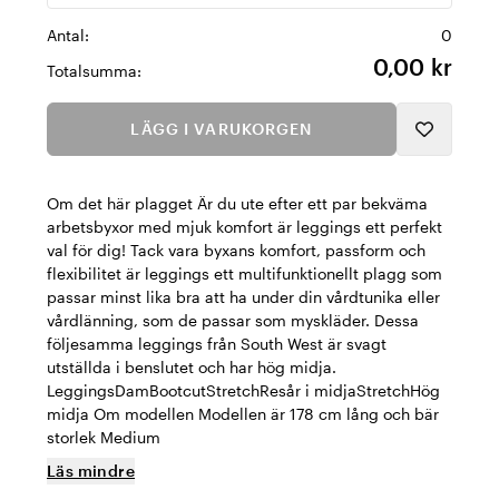
Antal:
0
0,00 kr
Totalsumma:
LÄGG I VARUKORGEN
Om det här plagget Är du ute efter ett par bekväma
arbetsbyxor med mjuk komfort är leggings ett perfekt
val för dig! Tack vara byxans komfort, passform och
flexibilitet är leggings ett multifunktionellt plagg som
passar minst lika bra att ha under din vårdtunika eller
vårdlänning, som de passar som myskläder. Dessa
följesamma leggings från South West är svagt
utställda i benslutet och har hög midja.
LeggingsDamBootcutStretchResår i midjaStretchHög
midja Om modellen Modellen är 178 cm lång och bär
storlek Medium
Läs mindre