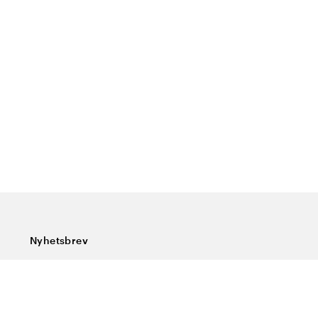
Nyhetsbrev
Prenumerera på vårt nyhetsbrev och ta del av rykande
färska nyheter, speciella erbjudanden, sköna tips och
intressant läsning.