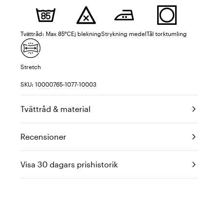
Tvättråd: Max 85°C
Ej blekning
Strykning medel
Tål torktumling
Stretch
SKU: 10000765-1077-10003
Tvättråd & material
Recensioner
Visa 30 dagars prishistorik