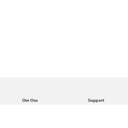
Om Oss
Support
Om Vårdväskan
Kontakta oss
Vår historia
Vanliga frågor