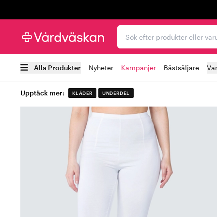
Trustpilot
Sök efter produkter elle
Alla Produkter
Nyheter
Kampanjer
Bästsäljare
Va
Upptäck mer:
KLÄDER
UNDERDEL