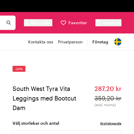
Mina sidor
Favoriter
Varukorg
Kontakta oss
Privatperson
Företag
-20%
South West Tyra Vita
287,20 kr
Leggings med Bootcut
359,20 kr
(exkl. moms)
Dam
Välj storlekar och antal
Storleksguide