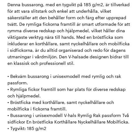
Denna bussarong, med en tygvikt på 185 g/m2, är tillverkad
för att vara slitstark och enkel att underhålla, vilket
säkerställer att den behåller form och färg efter upprepad
tvätt. De rymliga fickorna framtill är smart utformade för att
rymma diverse redskap och hjälpmedel, vilket håller dina
viktigaste verktyg nära till hands. Med en bröstficka som
inkluderar en korthållare, samt nyckelhållare och mobilficka
i sidfickorna, är du alltid organiserad och redo för dagens
utmaningar i vårdmiljön. Den V-halsade designen bidrar till
en klassisk och professionell stil.
• Bekväm bussarong i unisexmodell med rymlig och rak
passform.
• Rymliga fickor framtill som har plats för diverse redskap
och hjälpmedel.
• Bröstficka med korthållare, samt nyckelhållare och
mobilficka i fickorna framtill.
• Bussarong i unisexmodell V-hals Rymlig Rak passform Två
sidfickor En bröstficka Korthållare Nyckelhållare Mobilficka.
• Tygvikt: 185 g/m2