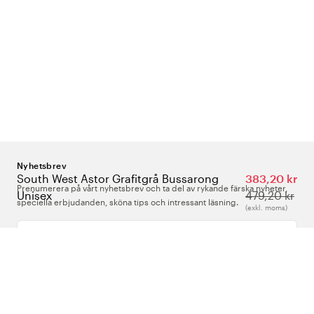
Nyhetsbrev
South West Astor Grafitgrå Bussarong
383,20 kr
Prenumerera på vårt nyhetsbrev och ta del av rykande färska nyheter,
Unisex
479,20 kr
speciella erbjudanden, sköna tips och intressant läsning.
(exkl. moms)
Ange din e-postadress
Om Oss