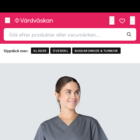
Trustpilot
Upptäck mer:
KLÄDER
ÖVERDEL
BUSSARONGER & TUNIKOR