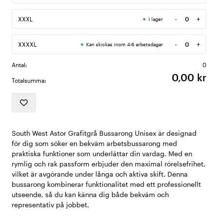
-
+
XXXL
I lager
Antal
-
+
XXXXL
Kan skickas inom 4-6 arbetsdagar
Antal
Antal:
0
0,00 kr
Totalsumma:
South West Astor Grafitgrå Bussarong Unisex är designad
för dig som söker en bekväm arbetsbussarong med
praktiska funktioner som underlättar din vardag. Med en
rymlig och rak passform erbjuder den maximal rörelsefrihet,
vilket är avgörande under långa och aktiva skift. Denna
bussarong kombinerar funktionalitet med ett professionellt
utseende, så du kan känna dig både bekväm och
representativ på jobbet.