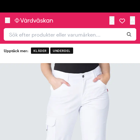
Trustpilot
Upptäck mer:
KLÄDER
UNDERDEL