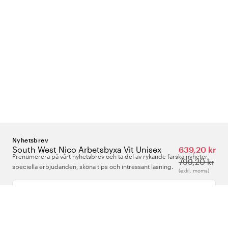
Nyhetsbrev
South West Nico Arbetsbyxa Vit Unisex
639,20 kr
Prenumerera på vårt nyhetsbrev och ta del av rykande färska nyheter,
799,20 kr
speciella erbjudanden, sköna tips och intressant läsning.
(exkl. moms)
Ange din e-postadress
Om Oss