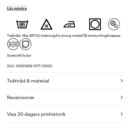
Läs mindre
Tvättråd: Max 85°C
Ej blekning
Strykning medel
Tål torktumling
Knappar
Stretch
6 fickor
SKU: 10001939-1077-10003
Tvättråd & material
Recensioner
Visa 30 dagars prishistorik