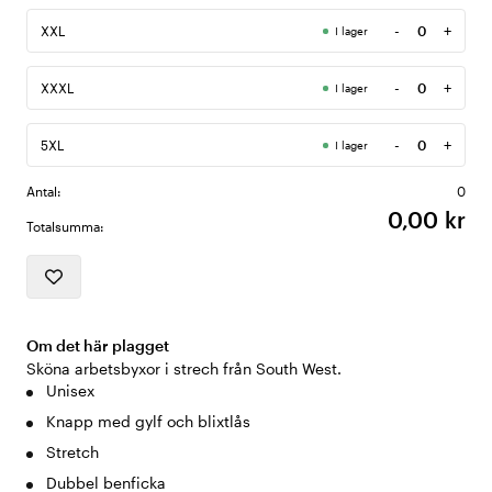
-
+
XXL
I lager
Antal
-
+
XXXL
I lager
Antal
-
+
5XL
I lager
Antal
Antal:
0
0,00 kr
Totalsumma:
Om det här plagget
Sköna arbetsbyxor i strech från South West.
Unisex
Knapp med gylf och blixtlås
Stretch
Dubbel benficka