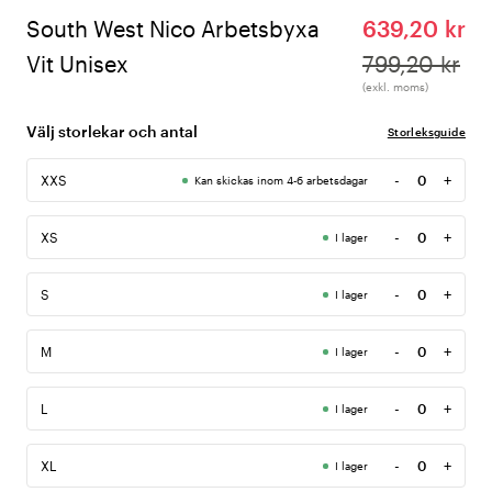
South West Nico Arbetsbyxa
639,20 kr
Vit Unisex
799,20 kr
(exkl. moms)
Välj storlekar och antal
Storleksguide
-
+
XXS
Kan skickas inom 4-6 arbetsdagar
Antal
-
+
XS
I lager
Antal
-
+
S
I lager
Antal
-
+
M
I lager
Antal
-
+
L
I lager
Antal
-
+
XL
I lager
Antal