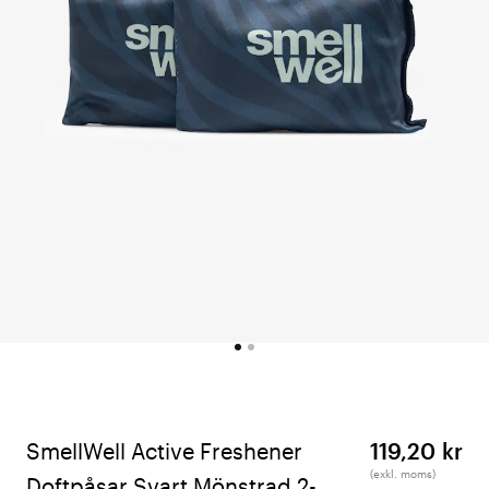
SmellWell Active Freshener
119,20 kr
(exkl. moms)
Doftpåsar Svart Mönstrad 2-