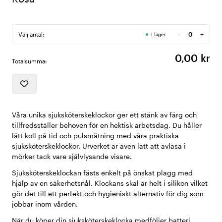
-
+
Välj antal:
I lager
Antal
0,00 kr
Totalsumma:
Våra unika sjuksköterskeklockor ger ett stänk av färg och
tillfredsställer behoven för en hektisk arbetsdag. Du håller
lätt koll på tid och pulsmätning med våra praktiska
sjuksköterskeklockor. Urverket är även lätt att avläsa i
mörker tack vare självlysande visare.
Sjuksköterskeklockan fästs enkelt på önskat plagg med
hjälp av en säkerhetsnål. Klockans skal är helt i silikon vilket
gör det till ett perfekt och hygieniskt alternativ för dig som
jobbar inom vården.
När du köper din sjuksköterskeklocka medföljer batteri.