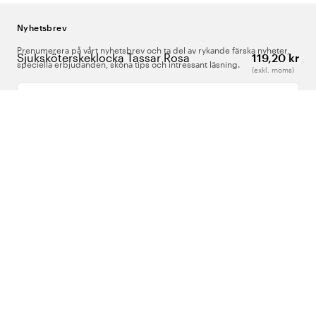
Nyhetsbrev
Prenumerera på vårt nyhetsbrev och ta del av rykande färska nyheter,
Sjuksköterskeklocka Tassar Rosa
119,20 kr
speciella erbjudanden, sköna tips och intressant läsning.
(exkl. moms)
Ange din e-postadress
Om Oss
Support
Följ oss
Sverige